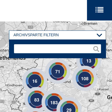
ARCHIVSPARTE FILTERN
13
71
108
16
83
183
29