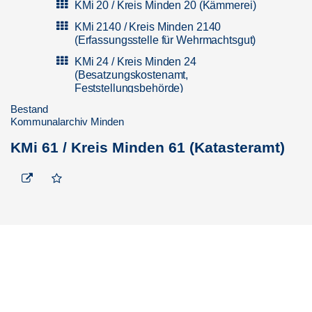
KMi 20 / Kreis Minden 20 (Kämmerei)
KMi 2140 / Kreis Minden 2140
(Erfassungsstelle für Wehrmachtsgut)
KMi 24 / Kreis Minden 24
(Besatzungskostenamt,
Feststellungsbehörde)
Bestand
KMi 32 / Kreis Minden 32 (Ordnungsamt)
Kommunalarchiv Minden
KMi 36 / Kreis Minden 36
(Straßenverkehrsamt)
KMi 61 / Kreis Minden 61 (Katasteramt)
KMi 39 / Kreis Minden 39 (Veterinäramt)
KMi 40 / Kreis Minden 40 (Schul- und
Kulturamt)
KMi 40 KBS BO / Kreisberufsschule Bad
Oeynhausen
KMi 40 KBS Mi / Kreisberufsschule
Minden (Gewerbliche Abteilung)
KMi 40 SBS PH / Schifferberufsschule
Petershagen