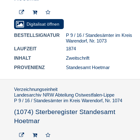
Gladbeck
P 9 / 9 / Standesämter im Kreis
Lüdinghausen
Digitalisat öffnen
P 9 / 10 / Standesamt Münster-Stadt
BESTELLSIGNATUR
P 9 / 16 / Standesämter im Kreis
P 9 / 11 / Standesamter im Kreis
Warendorf, Nr. 1073
Münster
LAUFZEIT
1874
P 9 / 12 / Standesämter in der Stadt
Recklinghausen
INHALT
Zweitschrift
P 9 / 13 / Standesämter im Kreis
PROVENIENZ
Standesamt Hoetmar
Recklinghausen
P 9 / 14 / Standesämter im Kreis
Steinfurt
Verzeichnungseinheit
Landesarchiv NRW Abteilung Ostwestfalen-Lippe
P 9 / 15 / Standesämter im Kreis
P 9 / 16 / Standesämter im Kreis Warendorf, Nr. 1074
Tecklenburg
(1074) Sterberegister Standesamt
P 9 / 16 / Standesämter im Kreis
Hoetmar
Warendorf
P 9 / 16 / Standesämter im
Kreis Warendorf