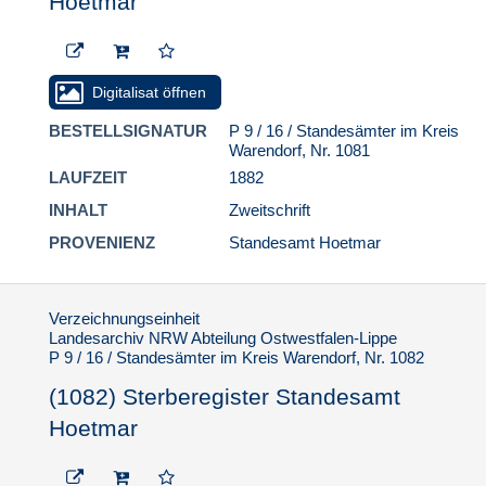
Hoetmar
Standesamt Hoetmar
(1121) Sterberegister
Standesamt Hoetmar
Digitalisat öffnen
(1122) Sterberegister
Standesamt Hoetmar
BESTELLSIGNATUR
P 9 / 16 / Standesämter im Kreis
Warendorf, Nr. 1081
(1123) Sterberegister
Standesamt Hoetmar
LAUFZEIT
1882
(1124) Sterberegister
INHALT
Zweitschrift
Standesamt Hoetmar
PROVENIENZ
Standesamt Hoetmar
(1125) Sterberegister
Standesamt Hoetmar
(1126) Sterberegister
Verzeichnungseinheit
Standesamt Hoetmar
Landesarchiv NRW Abteilung Ostwestfalen-Lippe
P 9 / 16 / Standesämter im Kreis Warendorf, Nr. 1082
(1127) Sterberegister
Standesamt Hoetmar
(1082) Sterberegister Standesamt
(1128) Sterberegister
Hoetmar
Standesamt Hoetmar
(1129) Sterberegister