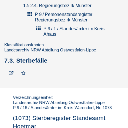
1.5.2.4. Regierungsbezirk Münster
P 9 / Personenstandsregister
Regierungsbezirk Münster
P 9 / 1 / Standesämter im Kreis
Ahaus
P 9 / 2 / Standesämter im Kreis
Klassifikationsknoten
Beckum
Landesarchiv NRW Abteilung Ostwestfalen-Lippe
P 9 / 3 / Standesamt Stadt Bocholt
7.3. Sterbefälle
P 9 / 4 / Standesämter im Kreis
Borken
P 9 / 5 / Standesämter in der Stadt
Bottrop
P 9 / 6 / Standesämter im Kreis
Verzeichnungseinheit
Coesfeld
Landesarchiv NRW Abteilung Ostwestfalen-Lippe
P 9 / 16 / Standesämter im Kreis Warendorf, Nr. 1073
P 9 / 7 / Standesämter in der Stadt
Gelsenkirchen
(1073) Sterberegister Standesamt
P 9 / 8 / Standesamt Stadt
Hoetmar