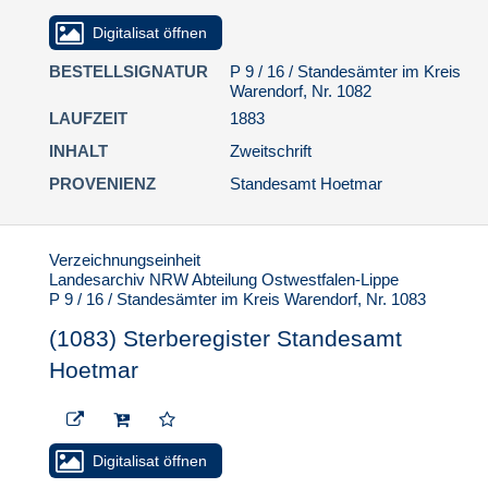
Standesamt Hoetmar
Digitalisat öffnen
(1130) Sterberegister
Standesamt Hoetmar
BESTELLSIGNATUR
P 9 / 16 / Standesämter im Kreis
Warendorf, Nr. 1082
(1131) Sterberegister
LAUFZEIT
1883
Standesamt Hoetmar
INHALT
Zweitschrift
(1132) Sterberegister
Standesamt Hoetmar
PROVENIENZ
Standesamt Hoetmar
(1133) Sterberegister
Standesamt Hoetmar
Verzeichnungseinheit
(1134) Sterberegister
Landesarchiv NRW Abteilung Ostwestfalen-Lippe
Standesamt Hoetmar
P 9 / 16 / Standesämter im Kreis Warendorf, Nr. 1083
(1135) Sterberegister
(1083) Sterberegister Standesamt
Standesamt Hoetmar
Hoetmar
(1136) Sterberegister
Standesamt Hoetmar
(1137) Sterberegister
Standesamt Hoetmar
Digitalisat öffnen
8. Standesamt Milte