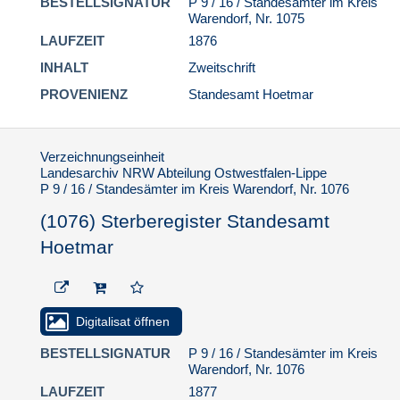
BESTELLSIGNATUR
P 9 / 16 / Standesämter im Kreis
Warendorf, Nr. 1075
(1076) Sterberegister
LAUFZEIT
1876
Standesamt Hoetmar
INHALT
Zweitschrift
(1077) Sterberegister
Standesamt Hoetmar
PROVENIENZ
Standesamt Hoetmar
(1078) Sterberegister
Standesamt Hoetmar
Verzeichnungseinheit
(1079) Sterberegister
Landesarchiv NRW Abteilung Ostwestfalen-Lippe
Standesamt Hoetmar
P 9 / 16 / Standesämter im Kreis Warendorf, Nr. 1076
(1080) Sterberegister
(1076) Sterberegister Standesamt
Standesamt Hoetmar
Hoetmar
(1081) Sterberegister
Standesamt Hoetmar
(1082) Sterberegister
Standesamt Hoetmar
Digitalisat öffnen
(1083) Sterberegister
BESTELLSIGNATUR
P 9 / 16 / Standesämter im Kreis
Standesamt Hoetmar
Warendorf, Nr. 1076
(1084) Sterberegister
LAUFZEIT
1877
Standesamt Hoetmar