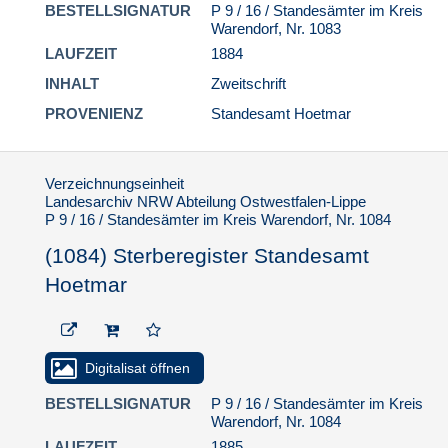
BESTELLSIGNATUR
P 9 / 16 / Standesämter im Kreis
9. Standesamt Ostbevern
Warendorf, Nr. 1083
LAUFZEIT
1884
10. Standesamt Ostenfelde
INHALT
Zweitschrift
11. Standesamt Sassenberg
PROVENIENZ
Standesamt Hoetmar
12. Standesamt Velsen
13. Standesamt Vohren
14. Standesamt Warendorf
Verzeichnungseinheit
Landesarchiv NRW Abteilung Ostwestfalen-Lippe
15. Standesamt Westkirchen
P 9 / 16 / Standesämter im Kreis Warendorf, Nr. 1084
P 9 / 17 / Standesamt Isselburg
(1084) Sterberegister Standesamt
P 9 RV / Randvermerke
Hoetmar
Regierungsbezirk Münster
P 9 HWM / Hinweismitteilungen
Regierungsbezirk Münster
Digitalisat öffnen
P 19 / Personenstandsregister
Regierungsbezirk Münster
BESTELLSIGNATUR
P 9 / 16 / Standesämter im Kreis
Warendorf, Nr. 1084
1.5.2.5. Namensverzeichnisse fremder
Provenienz
LAUFZEIT
1885