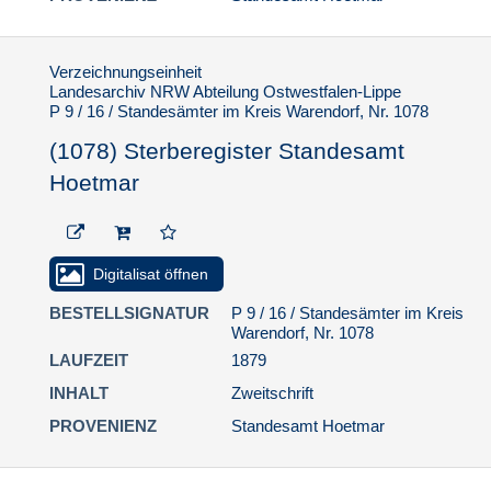
Standesamt Hoetmar
(1094) Sterberegister
Standesamt Hoetmar
Verzeichnungseinheit
(1095) Sterberegister
Landesarchiv NRW Abteilung Ostwestfalen-Lippe
P 9 / 16 / Standesämter im Kreis Warendorf, Nr. 1078
Standesamt Hoetmar
(1096) Sterberegister
(1078) Sterberegister Standesamt
Standesamt Hoetmar
Hoetmar
(1097) Sterberegister
Standesamt Hoetmar
(1098) Sterberegister
Digitalisat öffnen
Standesamt Hoetmar
(1099) Sterberegister
BESTELLSIGNATUR
P 9 / 16 / Standesämter im Kreis
Standesamt Hoetmar
Warendorf, Nr. 1078
LAUFZEIT
1879
(1100) Sterberegister
Standesamt Hoetmar
INHALT
Zweitschrift
(1101) Sterberegister
PROVENIENZ
Standesamt Hoetmar
Standesamt Hoetmar
(1102) Sterberegister