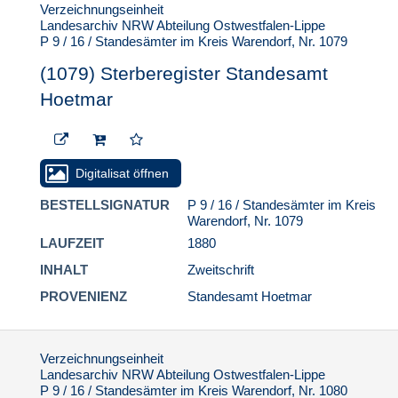
Standesamt Hoetmar
Verzeichnungseinheit
Landesarchiv NRW Abteilung Ostwestfalen-Lippe
(1103) Sterberegister
P 9 / 16 / Standesämter im Kreis Warendorf, Nr. 1079
Standesamt Hoetmar
(1079) Sterberegister Standesamt
(1104) Sterberegister
Standesamt Hoetmar
Hoetmar
(1105) Sterberegister
Standesamt Hoetmar
(1106) Sterberegister
Digitalisat öffnen
Standesamt Hoetmar
BESTELLSIGNATUR
P 9 / 16 / Standesämter im Kreis
(1107) Sterberegister
Warendorf, Nr. 1079
Standesamt Hoetmar
LAUFZEIT
1880
(1108) Sterberegister
INHALT
Zweitschrift
Standesamt Hoetmar
PROVENIENZ
Standesamt Hoetmar
(1109) Sterberegister
Standesamt Hoetmar
(1110) Sterberegister
Verzeichnungseinheit
Standesamt Hoetmar
Landesarchiv NRW Abteilung Ostwestfalen-Lippe
(1111) Sterberegister
P 9 / 16 / Standesämter im Kreis Warendorf, Nr. 1080