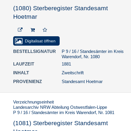
Standesamt Hoetmar
(1080) Sterberegister Standesamt
(1112) Sterberegister
Hoetmar
Standesamt Hoetmar
(1113) Sterberegister
Standesamt Hoetmar
(1114) Sterberegister
Digitalisat öffnen
Standesamt Hoetmar
BESTELLSIGNATUR
P 9 / 16 / Standesämter im Kreis
(1115) Sterberegister
Warendorf, Nr. 1080
Standesamt Hoetmar
LAUFZEIT
1881
(1116) Sterberegister
INHALT
Zweitschrift
Standesamt Hoetmar
PROVENIENZ
Standesamt Hoetmar
(1117) Sterberegister
Standesamt Hoetmar
(1118) Sterberegister
Verzeichnungseinheit
Standesamt Hoetmar
Landesarchiv NRW Abteilung Ostwestfalen-Lippe
P 9 / 16 / Standesämter im Kreis Warendorf, Nr. 1081
(1119) Sterberegister
Standesamt Hoetmar
(1081) Sterberegister Standesamt
(1120) Sterberegister