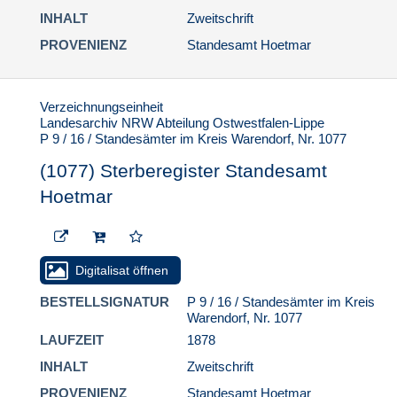
INHALT
Zweitschrift
(1085) Sterberegister
Standesamt Hoetmar
PROVENIENZ
Standesamt Hoetmar
(1086) Sterberegister
Standesamt Hoetmar
Verzeichnungseinheit
(1087) Sterberegister
Landesarchiv NRW Abteilung Ostwestfalen-Lippe
Standesamt Hoetmar
P 9 / 16 / Standesämter im Kreis Warendorf, Nr. 1077
(1088) Sterberegister
(1077) Sterberegister Standesamt
Standesamt Hoetmar
Hoetmar
(1089) Sterberegister
Standesamt Hoetmar
(1090) Sterberegister
Standesamt Hoetmar
Digitalisat öffnen
(1091) Sterberegister
BESTELLSIGNATUR
P 9 / 16 / Standesämter im Kreis
Standesamt Hoetmar
Warendorf, Nr. 1077
(1092) Sterberegister
LAUFZEIT
1878
Standesamt Hoetmar
INHALT
Zweitschrift
(1093) Sterberegister
PROVENIENZ
Standesamt Hoetmar