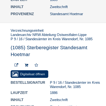
1.5.3. Personenstandsfälle von Juden in
INHALT
Zweitschrift
Westfalen-Lippe
PROVENIENZ
Standesamt Hoetmar
Verzeichnungseinheit
Landesarchiv NRW Abteilung Ostwestfalen-Lippe
P 9 / 16 / Standesämter im Kreis Warendorf, Nr. 1085
(1085) Sterberegister Standesamt
Hoetmar
Digitalisat öffnen
BESTELLSIGNATUR
P 9 / 16 / Standesämter im Kreis
Warendorf, Nr. 1085
LAUFZEIT
1886
INHALT
Zweitschrift