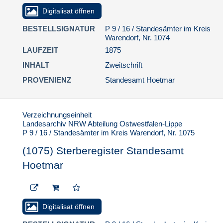
1. Standesamt Beelen
Digitalisat öffnen
2. Standesamt Everswinkel
BESTELLSIGNATUR
P 9 / 16 / Standesämter im Kreis
Warendorf, Nr. 1074
3. Standesamt Freckenhorst
LAUFZEIT
1875
4. Standesamt Füchtorf
INHALT
Zweitschrift
5. Standesamt Greffen
PROVENIENZ
Standesamt Hoetmar
6. Standesamt Harsewinkel
7. Standesamt Hoetmar
Verzeichnungseinheit
7.1. Geburten
Landesarchiv NRW Abteilung Ostwestfalen-Lippe
7.2. Heiraten
P 9 / 16 / Standesämter im Kreis Warendorf, Nr. 1075
7.3. Sterbefälle
(1075) Sterberegister Standesamt
(1073) Sterberegister
Hoetmar
Standesamt Hoetmar
(1074) Sterberegister
Standesamt Hoetmar
Digitalisat öffnen
(1075) Sterberegister
Standesamt Hoetmar