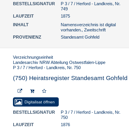
BESTELLSIGNATUR
P 3 / 7 / Herford - Landkreis, Nr.
(755) Heiratsregister
749
Standesamt Gohfeld
LAUFZEIT
1875
(756) Heiratsregister
INHALT
Namensverzeichnis ist digital
Standesamt Gohfeld
vorhanden., Zweitschrift
(757) Heiratsregister
PROVENIENZ
Standesamt Gohfeld
Standesamt Gohfeld
(758) Heiratsregister
Standesamt Gohfeld
Verzeichnungseinheit
Landesarchiv NRW Abteilung Ostwestfalen-Lippe
(759) Heiratsregister
P 3 / 7 / Herford - Landkreis, Nr. 750
Standesamt Gohfeld
(750) Heiratsregister Standesamt Gohfeld
(760) Heiratsregister
Standesamt Gohfeld
(761) Heiratsregister
Standesamt Gohfeld
Digitalisat öffnen
(762) Heiratsregister
BESTELLSIGNATUR
P 3 / 7 / Herford - Landkreis, Nr.
Standesamt Gohfeld
750
(763) Heiratsregister
LAUFZEIT
1876
Standesamt Gohfeld