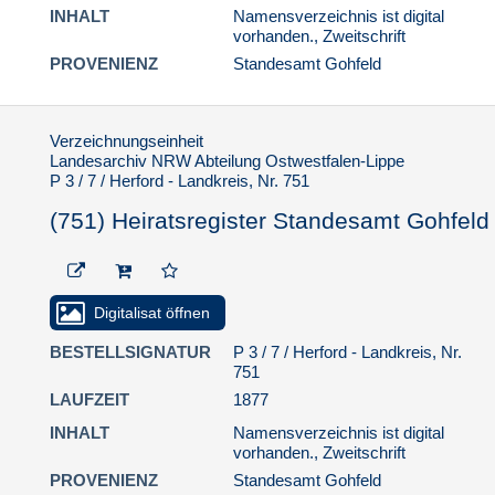
INHALT
Namensverzeichnis ist digital
(764) Heiratsregister
vorhanden., Zweitschrift
Standesamt Gohfeld
PROVENIENZ
Standesamt Gohfeld
(765) Heiratsregister
Standesamt Gohfeld
Verzeichnungseinheit
(766) Heiratsregister
Landesarchiv NRW Abteilung Ostwestfalen-Lippe
Standesamt Gohfeld
P 3 / 7 / Herford - Landkreis, Nr. 751
(767) Heiratsregister
(751) Heiratsregister Standesamt Gohfeld
Standesamt Gohfeld
(768) Heiratsregister
Standesamt Gohfeld
(769) Heiratsregister
Digitalisat öffnen
Standesamt Gohfeld
BESTELLSIGNATUR
P 3 / 7 / Herford - Landkreis, Nr.
(770) Heiratsregister
751
Standesamt Gohfeld
LAUFZEIT
1877
(771) Heiratsregister
INHALT
Namensverzeichnis ist digital
Standesamt Gohfeld
vorhanden., Zweitschrift
(772) Heiratsregister
PROVENIENZ
Standesamt Gohfeld
Standesamt Gohfeld