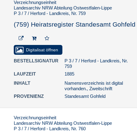
P 3 RV / Randvermerke
Verzeichnungseinheit
Regierungsbezirk Detmold
Landesarchiv NRW Abteilung Ostwestfalen-Lippe
P 3 / 7 / Herford - Landkreis, Nr. 759
P 3 HWM / Hinweismitteilungen
Regierungsbezirk Detmold
(759) Heiratsregister Standesamt Gohfeld
P 13 / Personenstandsregister
Regierungsbezirk Detmold
1.5.2.3. Regierungsbezirk Arnsberg
Digitalisat öffnen
1.5.2.4. Regierungsbezirk Münster
BESTELLSIGNATUR
P 3 / 7 / Herford - Landkreis, Nr.
1.5.2.5. Namensverzeichnisse fremder
759
Provenienz
LAUFZEIT
1885
1.5.3. Personenstandsfälle von Juden in
INHALT
Namensverzeichnis ist digital
Westfalen-Lippe
vorhanden., Zweitschrift
PROVENIENZ
Standesamt Gohfeld
Verzeichnungseinheit
Landesarchiv NRW Abteilung Ostwestfalen-Lippe
P 3 / 7 / Herford - Landkreis, Nr. 760