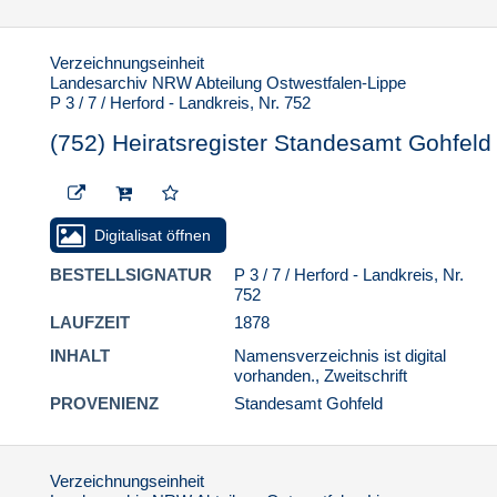
(773) Heiratsregister
Standesamt Gohfeld
Verzeichnungseinheit
Landesarchiv NRW Abteilung Ostwestfalen-Lippe
(774) Heiratsregister
P 3 / 7 / Herford - Landkreis, Nr. 752
Standesamt Gohfeld
(752) Heiratsregister Standesamt Gohfeld
(775) Heiratsregister
Standesamt Gohfeld
(776) Heiratsregister
Standesamt Gohfeld
Digitalisat öffnen
(777) Heiratsregister
BESTELLSIGNATUR
P 3 / 7 / Herford - Landkreis, Nr.
Standesamt Gohfeld
752
(778) Heiratsregister
LAUFZEIT
1878
Standesamt Gohfeld
INHALT
Namensverzeichnis ist digital
(779) Heiratsregister
vorhanden., Zweitschrift
Standesamt Gohfeld
PROVENIENZ
Standesamt Gohfeld
(780) Heiratsregister
Standesamt Gohfeld
(781) Heiratsregister
Verzeichnungseinheit