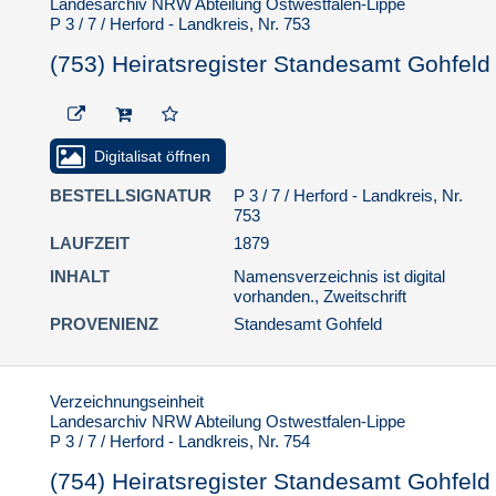
Standesamt Gohfeld
Landesarchiv NRW Abteilung Ostwestfalen-Lippe
P 3 / 7 / Herford - Landkreis, Nr. 753
(782) Heiratsregister
Standesamt Gohfeld
(753) Heiratsregister Standesamt Gohfeld
(783) Heiratsregister
Standesamt Gohfeld
(784) Heiratsregister
Digitalisat öffnen
Standesamt Gohfeld
BESTELLSIGNATUR
P 3 / 7 / Herford - Landkreis, Nr.
(785) Heiratsregister
753
Standesamt Gohfeld
LAUFZEIT
1879
(786) Heiratsregister
INHALT
Namensverzeichnis ist digital
Standesamt Gohfeld
vorhanden., Zweitschrift
(787) Heiratsregister
PROVENIENZ
Standesamt Gohfeld
Standesamt Gohfeld
(788) Heiratsregister
Standesamt Gohfeld
Verzeichnungseinheit
Landesarchiv NRW Abteilung Ostwestfalen-Lippe
(789) Heiratsregister
P 3 / 7 / Herford - Landkreis, Nr. 754
Standesamt Gohfeld
(754) Heiratsregister Standesamt Gohfeld
(790) Heiratsregister