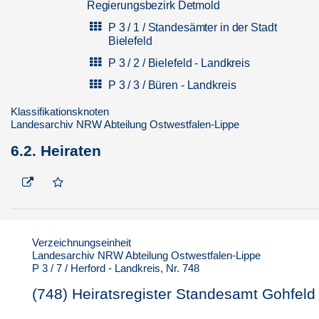
Regierungsbezirk Detmold
P 3 / 1 / Standesämter in der Stadt
Bielefeld
P 3 / 2 / Bielefeld - Landkreis
P 3 / 3 / Büren - Landkreis
P 3 / 4 / Detmold - Landkreis
Klassifikationsknoten
Landesarchiv NRW Abteilung Ostwestfalen-Lippe
P 3 / 5 / Halle - Landkreis
6.2. Heiraten
P 3 / 6 / Herford - Stadt
P 3 / 7 / Herford - Landkreis
P 3 / 7 / Standesämter im
Landkreis Herford
1. Standesamt Beck
Verzeichnungseinheit
2. Standesamt Bünde
Landesarchiv NRW Abteilung Ostwestfalen-Lippe
P 3 / 7 / Herford - Landkreis, Nr. 748
3. Standesamt Enger
(748) Heiratsregister Standesamt Gohfeld
4. Standesamt Ennigloh