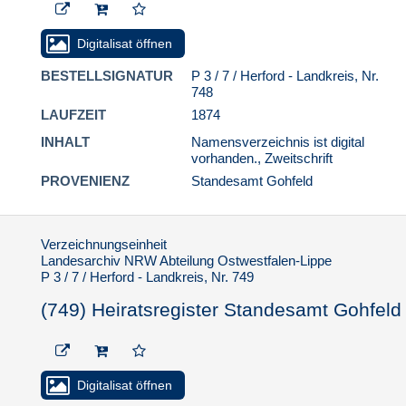
5. Standesamt Exter
6. Standesamt Gohfeld
Digitalisat öffnen
6.1. Geburten
BESTELLSIGNATUR
P 3 / 7 / Herford - Landkreis, Nr.
6.2. Heiraten
748
(748) Heiratsregister
LAUFZEIT
1874
Standesamt Gohfeld
INHALT
Namensverzeichnis ist digital
vorhanden., Zweitschrift
(749) Heiratsregister
Standesamt Gohfeld
PROVENIENZ
Standesamt Gohfeld
(750) Heiratsregister
Standesamt Gohfeld
Verzeichnungseinheit
(751) Heiratsregister
Landesarchiv NRW Abteilung Ostwestfalen-Lippe
Standesamt Gohfeld
P 3 / 7 / Herford - Landkreis, Nr. 749
(752) Heiratsregister
(749) Heiratsregister Standesamt Gohfeld
Standesamt Gohfeld
(753) Heiratsregister
Standesamt Gohfeld
(754) Heiratsregister
Digitalisat öffnen
Standesamt Gohfeld