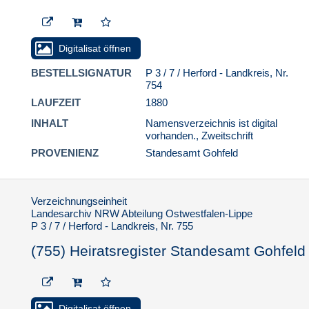
Standesamt Gohfeld
(791) Heiratsregister
Standesamt Gohfeld
Digitalisat öffnen
(792) Heiratsregister
Standesamt Gohfeld
BESTELLSIGNATUR
P 3 / 7 / Herford - Landkreis, Nr.
754
(793) Heiratsregister
LAUFZEIT
1880
Standesamt Gohfeld
INHALT
Namensverzeichnis ist digital
(794) Heiratsregister
vorhanden., Zweitschrift
Standesamt Gohfeld
PROVENIENZ
Standesamt Gohfeld
(795) Heiratsregister
Standesamt Gohfeld
(796) Heiratsregister
Verzeichnungseinheit
Standesamt Gohfeld
Landesarchiv NRW Abteilung Ostwestfalen-Lippe
P 3 / 7 / Herford - Landkreis, Nr. 755
(797) Heiratsregister
Standesamt Gohfeld
(755) Heiratsregister Standesamt Gohfeld
(798) Heiratsregister
Standesamt Gohfeld
(799) Heiratsregister
Digitalisat öffnen