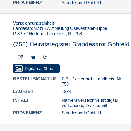
13. Standesamt
PROVENIENZ
Standesamt Gohfeld
Rödinghausen
14. Standesamt Spenge
Verzeichnungseinheit
15. Standesamt Stift
Landesarchiv NRW Abteilung Ostwestfalen-Lippe
Quernheim
P 3 / 7 / Herford - Landkreis, Nr. 758
16. Standesamt Valdorf
(758) Heiratsregister Standesamt Gohfeld
17. Standesamt Vlotho
18. Standesamt Wallenbrück
P 3 / 8 / Höxter - Landkreis
Digitalisat öffnen
P 3 / 9 / Lemgo - Landkreis
BESTELLSIGNATUR
P 3 / 7 / Herford - Landkreis, Nr.
758
P 3 / 10 / Lübbecke - Landkreis
LAUFZEIT
1884
P 3 / 11 / Minden - Landkreis
INHALT
Namensverzeichnis ist digital
P 3 / 12 / Paderborn - Landkreis
vorhanden., Zweitschrift
PROVENIENZ
Standesamt Gohfeld
P 3 / 13 / Warburg - Landkreis
P 3 / 14 / Wiedenbrück - Landkreis