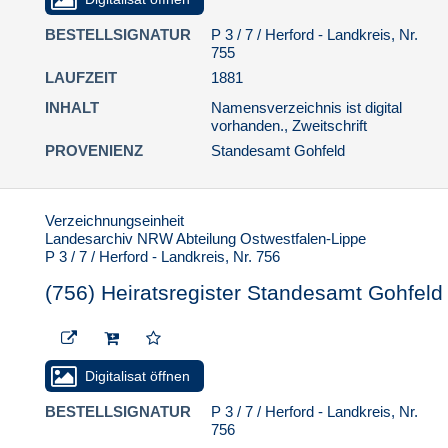
Standesamt Gohfeld
BESTELLSIGNATUR
P 3 / 7 / Herford - Landkreis, Nr.
(800) Heiratsregister
755
Standesamt Gohfeld
LAUFZEIT
1881
(801) Heiratsregister
Standesamt Gohfeld
INHALT
Namensverzeichnis ist digital
vorhanden., Zweitschrift
(802) Heiratsregister
PROVENIENZ
Standesamt Gohfeld
Standesamt Gohfeld
(803) Heiratsregister
Standesamt Gohfeld
Verzeichnungseinheit
(804) Heiratsregister
Landesarchiv NRW Abteilung Ostwestfalen-Lippe
Standesamt Gohfeld
P 3 / 7 / Herford - Landkreis, Nr. 756
(805) Heiratsregister
(756) Heiratsregister Standesamt Gohfeld
Standesamt Gohfeld
(806) Heiratsregister
Standesamt Gohfeld
Digitalisat öffnen
(807) Heiratsregister
Standesamt Gohfeld
BESTELLSIGNATUR
P 3 / 7 / Herford - Landkreis, Nr.
756
(808) Heiratsregister