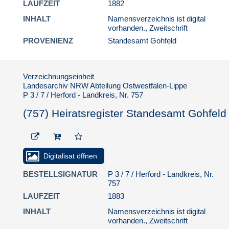
LAUFZEIT
1882
Standesamt Gohfeld
INHALT
Namensverzeichnis ist digital
(809) Heiratsregister
vorhanden., Zweitschrift
Standesamt Gohfeld
PROVENIENZ
Standesamt Gohfeld
(810) Heiratsregister
Standesamt Gohfeld
(811) Heiratsregister
Verzeichnungseinheit
Standesamt Gohfeld
Landesarchiv NRW Abteilung Ostwestfalen-Lippe
P 3 / 7 / Herford - Landkreis, Nr. 757
(812) Heiratsregister
Standesamt Gohfeld
(757) Heiratsregister Standesamt Gohfeld
6.3. Sterbefälle
7. Standesamt Herford-Amt
8. Standesamt Hiddenhausen
Digitalisat öffnen
9. Standesamt Kirchlengern
BESTELLSIGNATUR
P 3 / 7 / Herford - Landkreis, Nr.
757
10. Standesamt Löhne
LAUFZEIT
1883
11. Standesamt Mennighüffen
INHALT
Namensverzeichnis ist digital
12. Standesamt Obernbeck
vorhanden., Zweitschrift