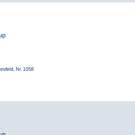
up
esfeld, Nr. 1058
up