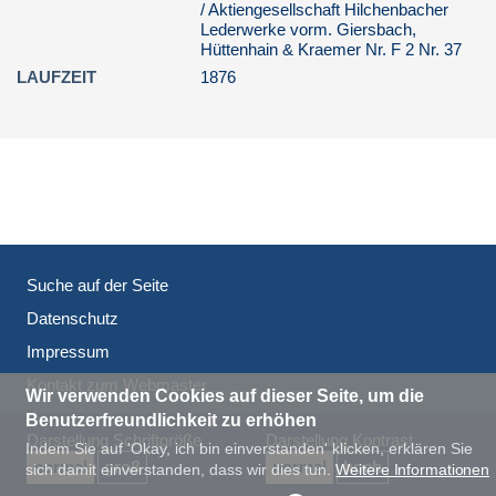
/ Aktiengesellschaft Hilchenbacher
(F 2 Nr. 40) Vermögensbilanz
Lederwerke vorm. Giersbach,
(F 2 Nr. 41) Vermögensbilanz
Hüttenhain & Kraemer Nr. F 2 Nr. 37
LAUFZEIT
1876
(F 2 Nr. 42) Vermögensbilanz
(F 2 Nr. 43) Vermögensbilanz
(F 2 Nr. 44) Vermögensbilanz
(F 2 Nr. 45) Vermögensbilanz
(F 2 Nr. 46) Vermögensbilanz
(F 2 Nr. 47) Vermögensbilanz
Suche auf der Seite
(F 2 Nr. 48) Vermögensbilanz
Datenschutz
(F 2 Nr. 49) Vermögensbilanz
Impressum
(F 2 Nr. 50) Vermögensbilanz
Kontakt zum Webmaster
(F 2 Nr. 51) Vermögensbilanz
Wir verwenden Cookies auf dieser Seite, um die
Benutzerfreundlichkeit zu erhöhen
(F 2 Nr. 52) Vermögensbilanz
Darstellung Schriftgröße
Darstellung Kontrast
Indem Sie auf 'Okay, ich bin einverstanden' klicken, erklären Sie
(F 2 Nr. 53) Vermögensbilanz
normal
groß
normal
hoch
sich damit einverstanden, dass wir dies tun.
Weitere Informationen
(F 2 Nr. 54) Vermögensbilanz