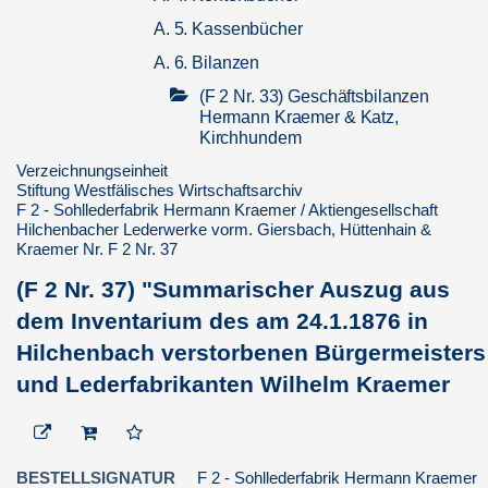
A. 5. Kassenbücher
A. 6. Bilanzen
(F 2 Nr. 33) Geschäftsbilanzen
Hermann Kraemer & Katz,
Kirchhundem
Verzeichnungseinheit
(F 2 Nr. 34) Geschäftsbilanzen
Stiftung Westfälisches Wirtschaftsarchiv
Friedrich Müller & Cie,
F 2 - Sohllederfabrik Hermann Kraemer / Aktiengesellschaft
Gerberei, Hilchenbach
Hilchenbacher Lederwerke vorm. Giersbach, Hüttenhain &
(F 2 Nr. 35) Bilanzauszug
Kraemer Nr. F 2 Nr. 37
Hermann Kraemer
(F 2 Nr. 37) "Summarischer Auszug aus
(F 2 Nr. 36) Bilanzbuch
dem Inventarium des am 24.1.1876 in
(F 2 Nr. 38) Vermögensbilanz
Hilchenbach verstorbenen Bürgermeisters
(F 2 Nr. 37) "Summarischer
und Lederfabrikanten Wilhelm Kraemer
Auszug aus dem Inventarium
des am 24.1.1876 in
Hilchenbach verstorbene...
(F 2 Nr. 39) Vermögensbilanz
BESTELLSIGNATUR
F 2 - Sohllederfabrik Hermann Kraemer