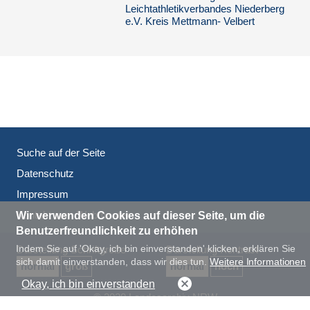
Leichtathletikverbandes Niederberg
(DM 1862) Allgemeine
e.V. Kreis Mettmann- Velbert
Sportförderung und Beihilfen
(DM 1745) Sportvereine in den
Gemeinden
(Zusammenstellung)
(DM 1863) Allgemeine
Sportförderung und Beihilfen
(DM 1009) Sportvereine in
Wülfrath
Suche auf der Seite
(DM 1010) Landessportbund
Datenschutz
NRW
Impressum
(DM 1730) Allgemeine
Kontakt zum Webmaster
Wir verwenden Cookies auf dieser Seite, um die
Sportförderung
Benutzerfreundlichkeit zu erhöhen
(DM 1803) Beihilfen zur
Indem Sie auf 'Okay, ich bin einverstanden' klicken, erklären Sie
Darstellung Schriftgröße
Darstellung Kontrast
Förderung des Sports in
sich damit einverstanden, dass wir dies tun.
Weitere Informationen
Kettwig
normal
groß
normal
hoch
Okay, ich bin einverstanden
(DM 1729) Allgemeine
© 2020 Landesarchiv NRW
Sportförderung