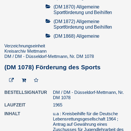
(DM 1870) Allgemeine
Sportförderung und Beihilfen
(DM 1872) Allgemeine
Sportförderung und Beihilfen
(DM 1868) Allgemeine
Sportförderung und Beihilfen
Verzeichnungseinheit
(DM 1869) Allgemeine
Kreisarchiv Mettmann
DM / DM - Düsseldorf-Mettmann, Nr. DM 1078
Sportförderung und Beihilfen
(DM 1008) Sportvereine in
(DM 1078) Förderung des Sports
Velbert
(DM 1007) Sportvereine in
Ratingen
BESTELLSIGNATUR
DM / DM - Düsseldorf-Mettmann, Nr.
(DM 1861) Allgemeine
DM 1078
Sportförderung und Beihilfen
LAUFZEIT
1965
(DM 1860) Allgemeine
INHALT
u.a : Kreisbeihilfe für die Deutsche
Sportförderung und Beihilfen
Lebensrettungsgesellschaft 1964 ;
(DM 1006) Sportvereine in
Antrag auf Gewährung eines
Zuschusses für Jugendlehrarbeit des
Neviges