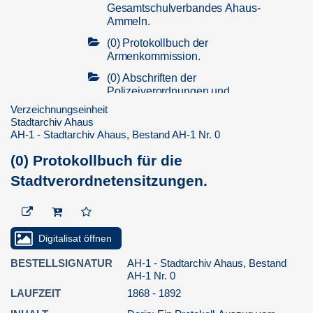
Gesamtschulverbandes Ahaus-
Ammeln.
(0) Protokollbuch der
Armenkommission.
(0) Abschriften der
Polizeiverordnungen und
Gerechtsame der Stadt Ahaus.
Verzeichnungseinheit
Stadtarchiv Ahaus
(0) Polizeiverordnungen der Stadt
AH-1 - Stadtarchiv Ahaus, Bestand AH-1 Nr. 0
Ahaus oder Wigboldt Ahaus von
1572 in einer Abschrift Ende des ...
(0) Protokollbuch für die
06. Einwohnermeldewesen
Stadtverordnetensitzungen.
07. Justizwesen
07. Stadtarchiv
Digitalisat öffnen
07. Ordnungswesen
08. Militärwesen
BESTELLSIGNATUR
AH-1 - Stadtarchiv Ahaus, Bestand
AH-1 Nr. 0
08. Energieversorgung
LAUFZEIT
1868 - 1892
08. Versicherungswesen