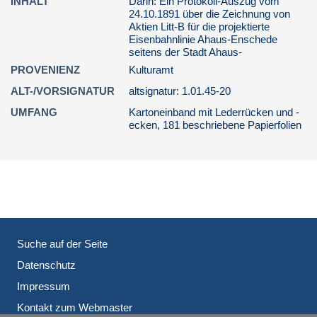
INHALT
Darin: Ein Protokoll-Auszug vom
09. Beseitigung von Kriegsschäden
24.10.1891 über die Zeichnung von
Aktien Litt-B für die projektierte
09. Beseitigung von Kriegsschäden
Eisenbahnlinie Ahaus-Enschede
seitens der Stadt Ahaus-
09. Fremdenverkehrsförderung
PROVENIENZ
Kulturamt
09. Gemeindekasse
ALT-/VORSIGNATUR
altsignatur: 1.01.45-20
10. Ordnungswesen
UMFANG
Kartoneinband mit Lederrücken und -
10. Bauwesen
ecken, 181 beschriebene Papierfolien
11. Meldewesen
11. Landwirtschaftswesen
11. Katasterwesen
12. Jugendpflege
12. Arbeitsbeschaffungsprogramm
Suche auf der Seite
12. Schulwesen
Datenschutz
13. Gesundheitswesen
Impressum
13. Medizinalwesen
Kontakt zum Webmaster