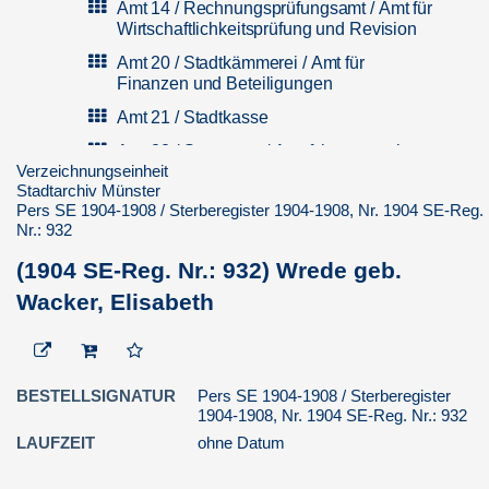
Amt 14 / Rechnungsprüfungsamt / Amt für
Wirtschaftlichkeitsprüfung und Revision
Amt 20 / Stadtkämmerei / Amt für
Finanzen und Beteiligungen
Amt 21 / Stadtkasse
Amt 22 / Steueramt / Amt f. kommunale
Verzeichnungseinheit
Abgaben
Stadtarchiv Münster
Amt 23 / Liegenschaftsamt / Amt für
Pers SE 1904-1908 / Sterberegister 1904-1908, Nr. 1904 SE-Reg.
Immobilienmanagement
Nr.: 932
Amt 24 / Amt für Verteidigungslasten
(1904 SE-Reg. Nr.: 932) Wrede geb.
Amt 30 / Rechtsamt / Zentrale
Wacker, Elisabeth
Rechtsdienstleistungen und
Vergabemanagement
Amt 32 / Ordnungsamt
BESTELLSIGNATUR
Pers SE 1904-1908 / Sterberegister
Amt 33 / Amt für Bürger und Ratsservice
1904-1908, Nr. 1904 SE-Reg. Nr.: 932
Amt 33.0 / Stabsstelle / Büro
LAUFZEIT
ohne Datum
Internationales