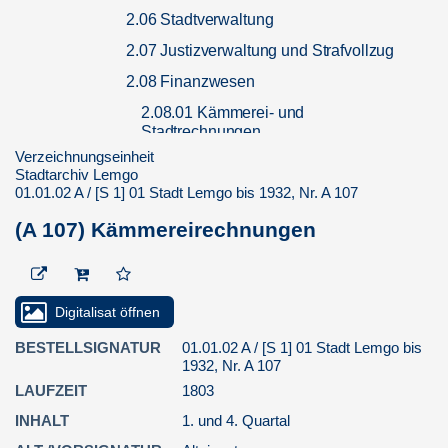
2.06 Stadtverwaltung
2.07 Justizverwaltung und Strafvollzug
2.08 Finanzwesen
2.08.01 Kämmerei- und
Stadtrechnungen
Verzeichnungseinheit
2.08.01.01 Rechnungsbücher
Stadtarchiv Lemgo
01.01.02 A / [S 1] 01 Stadt Lemgo bis 1932, Nr. A 107
(A 3) Deputierte, Einnahmen
und Ausgaben
(A 107) Kämmereirechnungen
(A 83) Deputation
Rechnungh aller Einnamb,
Ausgabh und Restanten vom
8. Augusti 1624 biß dem 1
Digitalisat öffnen
Se...
BESTELLSIGNATUR
01.01.02 A / [S 1] 01 Stadt Lemgo bis
(A 84) Spezialeinnahme -
1932, Nr. A 107
und Ausgaberechnung der
Deputierten
LAUFZEIT
1803
(A 85 II) Speciall Einnahmbß
INHALT
1. und 4. Quartal
Rechnung vom 1. Septemb.