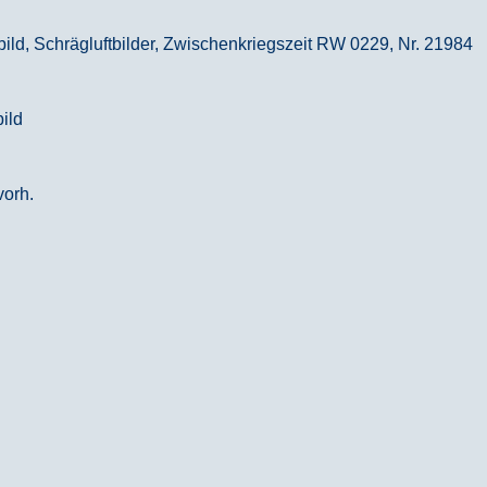
ild, Schrägluftbilder, Zwischenkriegszeit RW 0229, Nr. 21984
bild
vorh.