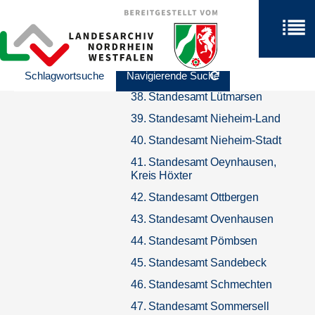
Kempenfeldrom
35. Standesamt Kollerbeck
36. Standesamt Lüchtringen
37. Standesamt Lügde
Schlagwortsuche
Navigierende Suche
38. Standesamt Lütmarsen
39. Standesamt Nieheim-Land
40. Standesamt Nieheim-Stadt
41. Standesamt Oeynhausen,
Kreis Höxter
42. Standesamt Ottbergen
43. Standesamt Ovenhausen
44. Standesamt Pömbsen
45. Standesamt Sandebeck
46. Standesamt Schmechten
47. Standesamt Sommersell