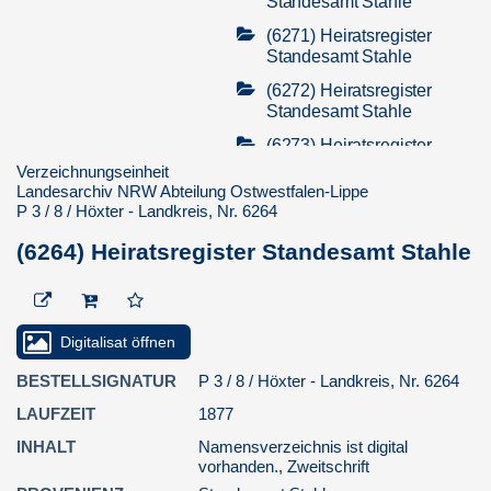
Standesamt Stahle
(6271) Heiratsregister
Standesamt Stahle
(6272) Heiratsregister
Standesamt Stahle
(6273) Heiratsregister
Standesamt Stahle
Verzeichnungseinheit
Landesarchiv NRW Abteilung Ostwestfalen-Lippe
(6274) Heiratsregister
P 3 / 8 / Höxter - Landkreis, Nr. 6264
Standesamt Stahle
(6264) Heiratsregister Standesamt Stahle
(6275) Heiratsregister
Standesamt Stahle
(6276) Heiratsregister
Standesamt Stahle
Digitalisat öffnen
(6277) Heiratsregister
BESTELLSIGNATUR
P 3 / 8 / Höxter - Landkreis, Nr. 6264
Standesamt Stahle
LAUFZEIT
1877
(6278) Heiratsregister
Standesamt Stahle
INHALT
Namensverzeichnis ist digital
vorhanden., Zweitschrift
(6279) Heiratsregister