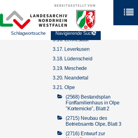
3.12. Herscheid
3.13. Iserlohn
3.14. Kirchhundem
3.15. Kreuztal
Schlagwortsuche
Navigierende Suche
3.16. Lennestadt
3.17. Leverkusen
3.18. Lüdenscheid
3.19. Meschede
3.20. Neandertal
3.21. Olpe
(2568) Bestandsplan
Fünffamilienhaus in Olpe
"Kortemicke", Blatt 2
(2715) Neubau des
Betriebsamts Olpe, Blatt 3
(2716) Entwurf zur