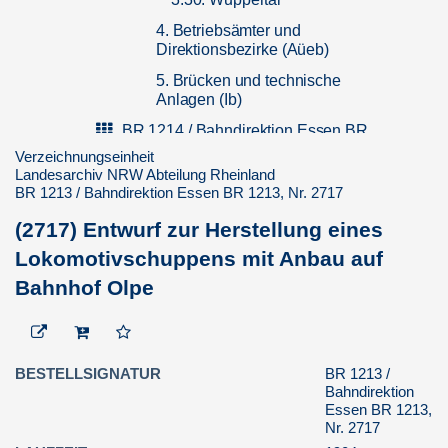
4. Betriebsämter und
Direktionsbezirke (Aüeb)
5. Brücken und technische
Anlagen (Ib)
BR 1214 / Bahndirektion Essen BR
1214
Verzeichnungseinheit
Landesarchiv NRW Abteilung Rheinland
BR 1217 / Bahndirektion Essen BR
BR 1213 / Bahndirektion Essen BR 1213, Nr. 2717
1217
(2717) Entwurf zur Herstellung eines
BR 1219 / Bahndirektion Essen BR
1219
Lokomotivschuppens mit Anbau auf
BR 1303 / Bahndirektion Essen BR
Bahnhof Olpe
1303
BR 1324 / Bahndirektion Essen BR
1324
BESTELLSIGNATUR
BR 1213 /
BR 1331 / Bahndirektion Essen BR
Bahndirektion
1331
Essen BR 1213,
Nr. 2717
BR 1344 / Bahndirektion Essen BR