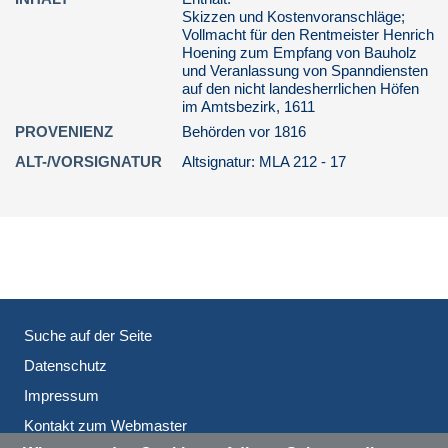
B 060 / Fürstbistum Münster, Ritterschaft
Skizzen und Kostenvoranschläge;
(Dep.)
Vollmacht für den Rentmeister Henrich
Hoening zum Empfang von Bauholz
B 061 / Fürstbistum Münster,
und Veranlassung von Spanndiensten
Pfennigkammer
auf den nicht landesherrlichen Höfen
B 062u / Fürstbistum Münster,
im Amtsbezirk, 1611
Invalidenfonds / Urkunden
PROVENIENZ
Behörden vor 1816
B 063u / Fürstbistum Münster,
ALT-/VORSIGNATUR
Altsignatur: MLA 212 - 17
Landesschulden / Urkunden
1.2.1.2. Domkapitel
1.2.1.3. Studienfonds und Missionen
1.2.1.4. Geistlichkeit, Stifte, Klöster
1.2.1.5. Städte, Wigbolde, Gilden, Zünfte
1.2.2. Fürstbistum Paderborn
Suche auf der Seite
1.2.3. Fürstbistum Osnabrück: Amt Reckenberg
Datenschutz
1.3. Westfälische Fürstabteien (C)
Impressum
1.4. Preußisches Westfalen (D)
Kontakt zum Webmaster