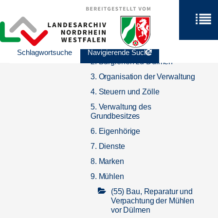
Dülmen
B 025 / Fürstbistum Münster,
Amt Dülmen
1. Landesherr
Schlagwortsuche
Navigierende Suche
2. Burglehen zu Dülmen
3. Organisation der Verwaltung
4. Steuern und Zölle
5. Verwaltung des
Grundbesitzes
6. Eigenhörige
7. Dienste
8. Marken
9. Mühlen
(55) Bau, Reparatur und
Verpachtung der Mühlen
vor Dülmen