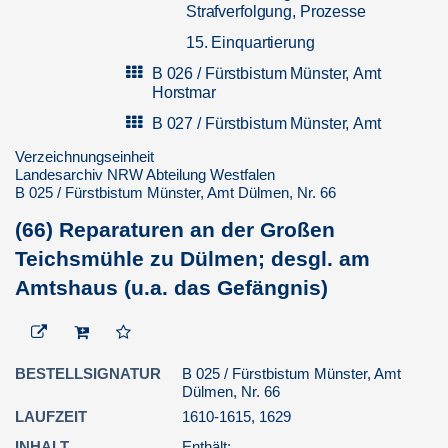
Strafverfolgung, Prozesse
15. Einquartierung
B 026 / Fürstbistum Münster, Amt
Horstmar
B 027 / Fürstbistum Münster, Amt
Rheine-Bevergern
Verzeichnungseinheit
B 028 / Fürstbistum Münster, Amt
Landesarchiv NRW Abteilung Westfalen
B 025 / Fürstbistum Münster, Amt Dülmen, Nr. 66
Sassenberg
B 029 / Fürstbistum Münster, Amt
(66) Reparaturen an der Großen
Stromberg
Teichsmühle zu Dülmen; desgl. am
B 030 / Fürstbistum Münster, Amt
Amtshaus (u.a. das Gefängnis)
Werne
B 031 / Fürstbistum Münster, Amt
Wolbeck
BESTELLSIGNATUR
B 032u-058 / Fürstbistum Münster,
B 025 / Fürstbistum Münster, Amt
Dülmen, Nr. 66
Gerichte
LAUFZEIT
1610-1615, 1629
B 059 / Fürstbistum Münster, Landtag
INHALT
Enthält: