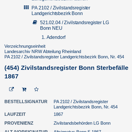
PA 2102 / Zivilstandsregister
Landgerichtsbezirk Bonn
521.02.04 / Zivilstandsregister LG
Bonn NEU
1. Adendorf
Verzeichnungseinheit
2. Alfter
Landesarchiv NRW Abteilung Rheinland
3. Altendorf und Wormersdorf
PA 2102 / Zivilstandsregister Landgerichtsbezirk Bonn, Nr. 454
4. Altendorf, Ersdorf, Wormersdorf
(454) Zivilstandsregister Bonn Sterbefälle
5. Antweiler
1867
6. Arloff
7. Berkum
8. Bonn
BESTELLSIGNATUR
PA 2102 / Zivilstandsregister
Landgerichtsbezirk Bonn, Nr. 454
8.1. Geburten
LAUFZEIT
1867
8.2. Heiraten
PROVENIENZ
Zivilstandsbehörden LG Bonn
8.3. Sterbefälle
ALT-/VORSIGNATUR
Altsignatur: Bonn S 1867