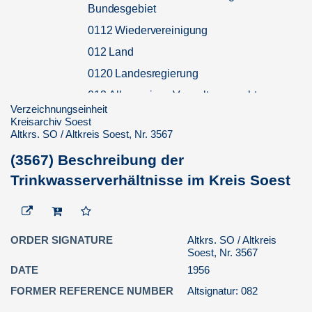
Bundesgebiet
0112 Wiedervereinigung
012 Land
0120 Landesregierung
013 Allgemeines Verwaltungsrecht,
Verwaltungsverfahren,
Verzeichnungseinheit
Kreisarchiv Soest
Verwaltungsgerichtsbarkeit
Altkrs. SO / Altkreis Soest, Nr. 3567
0130 Allgemeines Verwaltungsrecht,
Verwaltungsverfahren
(3567) Beschreibung der
Trinkwasserverhältnisse im Kreis Soest
0131 Verwaltungsgerichtsbarkeit
014 Verwaltungsreform
0140 Verwaltungsreform allgemein,
Presse, Strukturdaten
ORDER SIGNATURE
Altkrs. SO / Altkreis
Soest, Nr. 3567
0141 Gemeindliche Neugliederung,
Kreisneugliederung Soest/Lippstadt
DATE
1956
und in den Nachbarkreisen
FORMER REFERENCE NUMBER
Altsignatur: 082
0142 Kreissitz