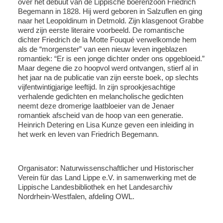
over het debuut van de Lippische boerenzoon Friedrich
Begemann in 1828. Hij werd geboren in Salzuflen en ging
naar het Leopoldinum in Detmold. Zijn klasgenoot Grabbe
werd zijn eerste literaire voorbeeld. De romantische
dichter Friedrich de la Motte Fouqué verwelkomde hem
als de “morgenster” van een nieuw leven ingeblazen
romantiek: “Er is een jonge dichter onder ons opgebloeid.”
Maar degene die zo hoopvol werd ontvangen, stierf al in
het jaar na de publicatie van zijn eerste boek, op slechts
vijfentwintigjarige leeftijd. In zijn sprookjesachtige
verhalende gedichten en melancholische gedichten
neemt deze dromerige laatbloeier van de Jenaer
romantiek afscheid van de hoop van een generatie.
Heinrich Detering en Lisa Kunze geven een inleiding in
het werk en leven van Friedrich Begemann.
Organisator: Naturwissenschaftlicher und Historischer
Verein für das Land Lippe e.V. in samenwerking met de
Lippische Landesbibliothek en het Landesarchiv
Nordrhein-Westfalen, afdeling OWL.