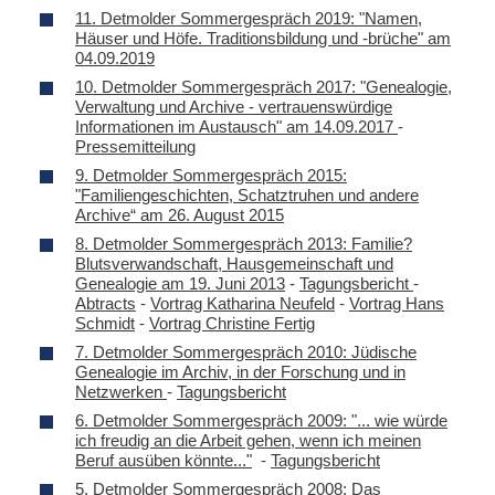
11. Detmolder Sommergespräch 2019: "Namen,
Häuser und Höfe. Traditionsbildung und -brüche" am
04.09.2019
10. Detmolder Sommergespräch 2017: "Genealogie,
Verwaltung und Archive - vertrauenswürdige
Informationen im Austausch" am 14.09.2017
-
Pressemitteilung
9. Detmolder Sommergespräch 2015:
"Familiengeschichten, Schatztruhen und andere
Archive“ am 26. August 2015
8. Detmolder Sommergespräch 2013: Familie?
Blutsverwandschaft, Hausgemeinschaft und
Genealogie am 19. Juni 2013
-
Tagungsbericht
-
Abtracts
-
Vortrag Katharina Neufeld
-
Vortrag Hans
Schmidt
-
Vortrag Christine Fertig
7. Detmolder Sommergespräch 2010: Jüdische
Genealogie im Archiv, in der Forschung und in
Netzwerken
-
Tagungsbericht
6. Detmolder Sommergespräch 2009: "... wie würde
ich freudig an die Arbeit gehen, wenn ich meinen
Beruf ausüben könnte..."
-
Tagungsbericht
5. Detmolder Sommergespräch 2008: Das