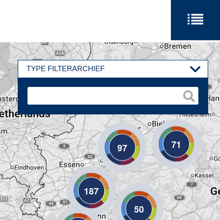
TYPE FILTERARCHIEF
71
97
187
50