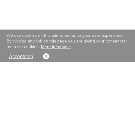
We use cookies on this site to enhance your user experience.
By clicking any link on this page you are giving your consent for
us to set cookies.
Meer informatie
Accepteren