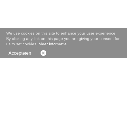
We use cookies on this site to enhance your user experience.
By clicking any link on this page you are giving your consent for
us to set cookies.
Meer informatie
Accepteren