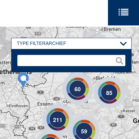
TYPE FILTERARCHIEF
60
85
211
59