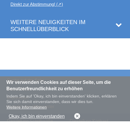
Direkt zur Abstimmung!
WEITERE NEUIGKEITEN IM
SCHNELLÜBERBLICK
Stadtarchiv Münster
Stadtarchiv Münster
Stadtarchiv Münster
Stadtarchiv Münster
Stadtarchiv Münster
Geschichte als Schwerpunktthema in Münsters
Bringen Sie Ihre Geschichte mit!
"Zwangsarbeit in Münster 1939-1945"
Jahresprogramm 2026: Themenabende im
Öffnungszeiten des Stadtarchivs Münster an
neuem Kulturmagazin
Stadtarchiv Münster
den Feiertagen
Suche auf der Seite
Wir verwenden Cookies auf dieser Seite, um die
Benutzerfreundlichkeit zu erhöhen
Datenschutz
Indem Sie auf 'Okay, ich bin einverstanden' klicken, erklären
Impressum
Sie sich damit einverstanden, dass wir dies tun.
Kontakt zum Webmaster
Weitere Informationen
Okay, ich bin einverstanden
Darstellung Schriftgröße
Darstellung Kontrast