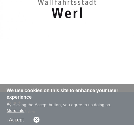
We use cookies on this site to enhance your user
experience
Search
By clicking the Accept button, you agree to us doing so.
More info
Privacy Policy
Accept
Imprint
Webmaster contact