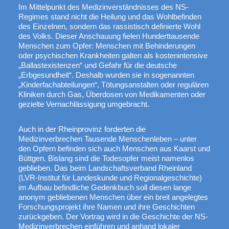
Im Mittelpunkt des Medizinverständnisses des NS-
Regimes stand nicht die Heilung und das Wohlbefinden
des Einzelnen, sondern das rassistisch definierte Wohl
des Volks. Dieser Anschauung fielen Hunderttausende
Menschen zum Opfer: Menschen mit Behinderungen
oder psychischen Krankheiten galten als kostenintensive
„Ballastexistenzen“ und Gefahr für die deutsche
„Erbgesundheit“. Deshalb wurden sie in sogenannten
„Kinderfachabteilungen“, Tötungsanstalten oder regulären
Kliniken durch Gas, Überdosen von Medikamenten oder
gezielte Vernachlässigung umgebracht.
Auch in der Rheinprovinz forderten die
Medizinverbrechen Tausende Menschenleben – unter
den Opfern befinden sich auch Menschen aus Kaarst und
Büttgen. Bislang sind die Todesopfer meist namenlos
geblieben. Das beim Landschaftsverband Rheinland
(LVR-Institut für Landeskunde und Regionalgeschichte)
im Aufbau befindliche Gedenkbuch soll diesen lange
anonym gebliebenen Menschen über ein breit angelegtes
Forschungsprojekt ihre Namen und ihre Geschichten
zurückgeben. Der Vortrag wird in die Geschichte der NS-
Medizinverbrechen einführen und anhand lokaler