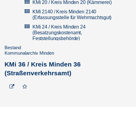
KMi 20 / Kreis Minden 20 (Kämmerei)
KMi 2140 / Kreis Minden 2140
(Erfassungsstelle für Wehrmachtsgut)
KMi 24 / Kreis Minden 24
(Besatzungskostenamt,
Feststellungsbehörde)
Bestand
KMi 32 / Kreis Minden 32 (Ordnungsamt)
Kommunalarchiv Minden
KMi 36 / Kreis Minden 36
(Straßenverkehrsamt)
KMi 36 / Kreis Minden 36
(Straßenverkehrsamt)
KMi 39 / Kreis Minden 39 (Veterinäramt)
KMi 40 / Kreis Minden 40 (Schul- und
Kulturamt)
KMi 40 KBS BO / Kreisberufsschule Bad
Oeynhausen
KMi 40 KBS Mi / Kreisberufsschule
Minden (Gewerbliche Abteilung)
KMi 40 SBS PH / Schifferberufsschule
Petershagen