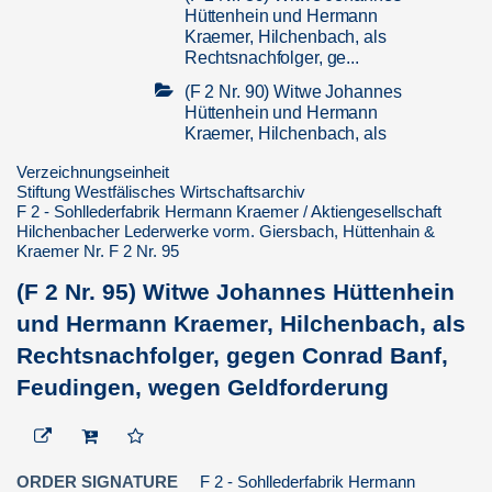
Hüttenhein und Hermann
Kraemer, Hilchenbach, als
Rechtsnachfolger, ge...
(F 2 Nr. 90) Witwe Johannes
Hüttenhein und Hermann
Kraemer, Hilchenbach, als
Rechtsnachfolger, ge...
Verzeichnungseinheit
(F 2 Nr. 91) Witwe Johannes
Stiftung Westfälisches Wirtschaftsarchiv
Hüttenhein und Hermann
F 2 - Sohllederfabrik Hermann Kraemer / Aktiengesellschaft
Kraemer, Hilchenbach, als
Hilchenbacher Lederwerke vorm. Giersbach, Hüttenhain &
Kraemer Nr. F 2 Nr. 95
Rechtsnachfolger, ge...
(F 2 Nr. 94) Witwe Johannes
(F 2 Nr. 95) Witwe Johannes Hüttenhein
Hüttenhein und Hermann
und Hermann Kraemer, Hilchenbach, als
Kraemer, Hilchenbach, als
Rechtsnachfolger, ge...
Rechtsnachfolger, gegen Conrad Banf,
(F 2 Nr. 93) Witwe Johannes
Feudingen, wegen Geldforderung
Hüttenhein und Hermann
Kraemer, Hilchenbach, als
Rechtsnachfolger, ge...
(F 2 Nr. 92) Witwe Johannes
ORDER SIGNATURE
F 2 - Sohllederfabrik Hermann