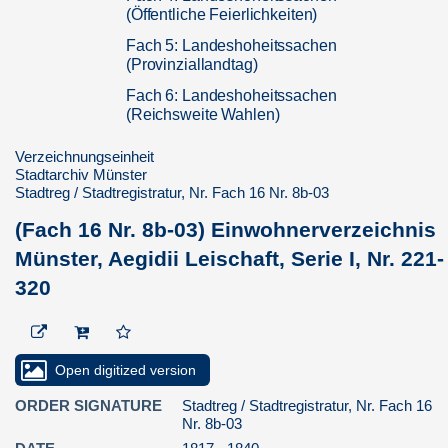
(Öffentliche Feierlichkeiten)
Fach 5: Landeshoheitssachen
(Provinziallandtag)
Fach 6: Landeshoheitssachen
(Reichsweite Wahlen)
Fach 7: Landeshoheitssachen
Verzeichnungseinheit
(Preußische Wahlen zur 1. Kammer)
Stadtarchiv Münster
Stadtreg / Stadtregistratur, Nr. Fach 16 Nr. 8b-03
Fach 9: Landeshoheitssachen
(Preußische Wahlen zur 2. Kammer)
(Fach 16 Nr. 8b-03) Einwohnerverzeichnis
Fach 10: Landeshoheitssachen
Münster, Aegidii Leischaft, Serie I, Nr. 221-
(Weitere Wahlen und Abstimmungen,
Approbationen)
320
Fach 11: Justizsachen
(Gerichtsorganisation)
Fach 12: Justizsachen (Prozesse)
Open digitized version
Fach 13: Justizsachen, Prozesse
ORDER SIGNATURE
Stadtreg / Stadtregistratur, Nr. Fach 16
Nr. 8b-03
Fach 14: Justizsachen, Prozesse