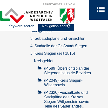
Best. 752 / Karten und Pläne
Best. 752 / Karten und Pläne
1. Stadtpläne der Stadt Siegen
Keyword search
Navigation search
2. Detailpläne des Siegener
Stadtgebiets
3. Gebäudepläne und -ansichten
4. Stadtteile der Großstadt Siegen
5. Kreis Siegen (seit 1815)
Kreisgebiet
(P 589) Übersichtsplan der
Siegener Industrie-Bezirkes
(P 2049) Kreis Siegen-
Wittgenstein
(P 2320) Freizeitkarte und
Stadtpläne des Kreises
Siegen-Wittgenstein sowie
Teile des Sauerlandes...