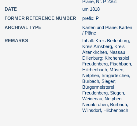
Pläne, Nr. P 2361
Arnsberg
DATE
um 1818
Orts- und Detailpläne des Kreis
Siegen-Wittgenstein
FORMER REFERENCE NUMBER
prefix: P
Meinhardt
ARCHIVAL TYPE
Karten und Pläne: Karten
/ Pläne
Gemeinde Wilnsdorf
REMARKS
Inhalt: Kreis Berlenburg,
6. Überregionale Karten
Kreis Arnsberg, Kreis
Altenkirchen, Nassau
7. Grenzkarten
Dillenburg; Kirchenspiel
Freudenberg, Fischbach,
8. Grundkarten
Hilchenbach, Müsen,
9. Wirtschaft, Gewerbe, Bergbau
Netphen, Irmgarteichen,
Burbach, Siegen;
10. Verkehr
Bürgermeisterei
Freudenberg, Siegen,
11. Archäologische Karten und
Weidenau, Netphen,
Zeichnungen
Neunkirchen, Burbach,
Best. 755 / Historische Drucke
Wilnsdorf, Hilchenbach
Best. 756 / Ansichtskartensammlung
Best. 760 / Druckschriften