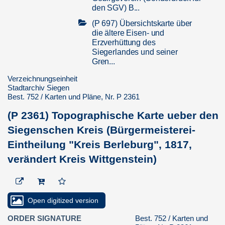
den SGV) B...
(P 697) Übersichtskarte über
die ältere Eisen- und
Erzverhüttung des
Siegerlandes und seiner
Gren...
(P 698) Übersichtskarte über
Verzeichnungseinheit
die ältere Eisen- und
Stadtarchiv Siegen
Erzverhüttung des
Best. 752 / Karten und Pläne, Nr. P 2361
Siegerlandes und seiner
(P 2361) Topographische Karte ueber den
Gren...
Siegenschen Kreis (Bürgermeisterei-
(P 2349) Kreiskarte, Stadt und
Landkreis Siegen, Nr. 92/93,
Eintheilung "Kreis Berleburg", 1817,
Regierungsbezirk Arnsberg
verändert Kreis Wittgenstein)
(P 2024)
Grenzüberschreitende
Landesplanung Siegen-
Betzdorf-Dillenburg
Open digitized version
(P 1692) Kreis Siegen-
ORDER SIGNATURE
Best. 752 / Karten und
Wittgenstein, Regierungsbezirk