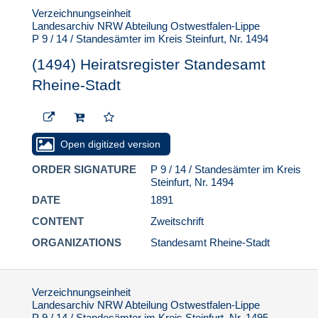
(1546) Heiratsregister
Verzeichnungseinheit
Standesamt Rheine-
Landesarchiv NRW Abteilung Ostwestfalen-Lippe
Stadt
P 9 / 14 / Standesämter im Kreis Steinfurt, Nr. 1494
(1547) Heiratsregister
(1494) Heiratsregister Standesamt
Standesamt Rheine-
Stadt
Rheine-Stadt
(1548) Heiratsregister
Standesamt Rheine-
Stadt
Open digitized version
(1549) Heiratsregister
Standesamt Rheine-
ORDER SIGNATURE
P 9 / 14 / Standesämter im Kreis
Stadt
Steinfurt, Nr. 1494
DATE
1891
(1550) Heiratsregister
Standesamt Rheine-
CONTENT
Zweitschrift
Stadt
ORGANIZATIONS
Standesamt Rheine-Stadt
(1551) Heiratsregister
Standesamt Rheine-
Stadt
Verzeichnungseinheit
(1552) Heiratsregister
Landesarchiv NRW Abteilung Ostwestfalen-Lippe
Standesamt Rheine-
P 9 / 14 / Standesämter im Kreis Steinfurt, Nr. 1495