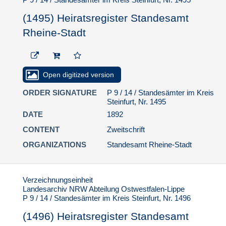
Stadt
(1495) Heiratsregister Standesamt
(1553) Heiratsregister
Rheine-Stadt
Standesamt Rheine-
Stadt
(1554) Heiratsregister
Standesamt Rheine-
Open digitized version
Stadt
(1555) Heiratsregister
ORDER SIGNATURE
P 9 / 14 / Standesämter im Kreis
Standesamt Rheine-
Steinfurt, Nr. 1495
Stadt
DATE
1892
(1556) Heiratsregister
CONTENT
Zweitschrift
Standesamt Rheine-
ORGANIZATIONS
Standesamt Rheine-Stadt
Stadt
(1557) Heiratsregister
Standesamt Rheine-
Verzeichnungseinheit
Stadt
Landesarchiv NRW Abteilung Ostwestfalen-Lippe
(1558) Heiratsregister
P 9 / 14 / Standesämter im Kreis Steinfurt, Nr. 1496
Standesamt Rheine-
(1496) Heiratsregister Standesamt
Stadt