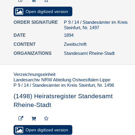
Stadt
Open digitized version
(1566) Heiratsregister
Standesamt Rheine-
ORDER SIGNATURE
P 9 / 14 / Standesämter im Kreis
Stadt
Steinfurt, Nr. 1497
(1567) Heiratsregister
DATE
1894
Standesamt Rheine-
CONTENT
Zweitschrift
Stadt
ORGANIZATIONS
Standesamt Rheine-Stadt
13.3. Sterbefälle
14. Standesamt Amt Steinfurt
15. Standesamt Wettringen
Verzeichnungseinheit
Landesarchiv NRW Abteilung Ostwestfalen-Lippe
P 9 / 15 / Standesämter im Kreis
P 9 / 14 / Standesämter im Kreis Steinfurt, Nr. 1498
Tecklenburg
(1498) Heiratsregister Standesamt
P 9 / 16 / Standesämter im Kreis
Warendorf
Rheine-Stadt
P 9 / 17 / Standesamt Isselburg
P 9 RV / Randvermerke
Regierungsbezirk Münster
Open digitized version