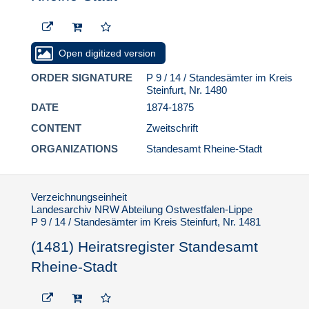
Gladbeck
P 9 / 9 / Standesämter im Kreis
Lüdinghausen
Open digitized version
P 9 / 10 / Standesamt Münster-Stadt
ORDER SIGNATURE
P 9 / 14 / Standesämter im Kreis
P 9 / 11 / Standesamter im Kreis
Steinfurt, Nr. 1480
Münster
DATE
1874-1875
P 9 / 12 / Standesämter in der Stadt
Recklinghausen
CONTENT
Zweitschrift
P 9 / 13 / Standesämter im Kreis
ORGANIZATIONS
Standesamt Rheine-Stadt
Recklinghausen
P 9 / 14 / Standesämter im Kreis
Steinfurt
Verzeichnungseinheit
Landesarchiv NRW Abteilung Ostwestfalen-Lippe
P 9 / 14 / Standesämter im
P 9 / 14 / Standesämter im Kreis Steinfurt, Nr. 1481
Kreis Steinfurt
(1481) Heiratsregister Standesamt
1. Standesamt Altenberge
Rheine-Stadt
2. Standesamt Borghorst
3. Standesamt Burgsteinfurt