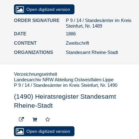
(1520) Heiratsregister
Standesamt Rheine-
Open digitized version
Stadt
ORDER SIGNATURE
P 9 / 14 / Standesämter im Kreis
(1521) Heiratsregister
Steinfurt, Nr. 1489
Standesamt Rheine-
DATE
1886
Stadt
CONTENT
Zweitschrift
(1522) Heiratsregister
Standesamt Rheine-
ORGANIZATIONS
Standesamt Rheine-Stadt
Stadt
(1523) Heiratsregister
Standesamt Rheine-
Verzeichnungseinheit
Stadt
Landesarchiv NRW Abteilung Ostwestfalen-Lippe
P 9 / 14 / Standesämter im Kreis Steinfurt, Nr. 1490
(1524) Heiratsregister
Standesamt Rheine-
(1490) Heiratsregister Standesamt
Stadt
Rheine-Stadt
(1525) Heiratsregister
Standesamt Rheine-
Stadt
(1526) Heiratsregister
Open digitized version
Standesamt Rheine-