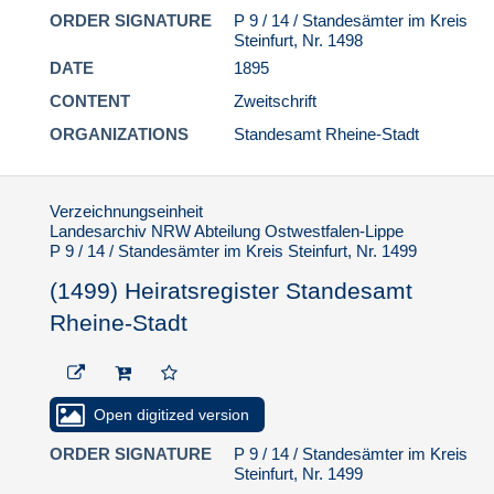
P 9 HWM / Hinweismitteilungen
ORDER SIGNATURE
P 9 / 14 / Standesämter im Kreis
Regierungsbezirk Münster
Steinfurt, Nr. 1498
P 19 / Personenstandsregister
DATE
1895
Regierungsbezirk Münster
CONTENT
Zweitschrift
1.5.2.5. Namensverzeichnisse fremder
ORGANIZATIONS
Standesamt Rheine-Stadt
Provenienz
1.5.3. Personenstandsfälle von Juden in
Westfalen-Lippe
Verzeichnungseinheit
Landesarchiv NRW Abteilung Ostwestfalen-Lippe
P 9 / 14 / Standesämter im Kreis Steinfurt, Nr. 1499
(1499) Heiratsregister Standesamt
Rheine-Stadt
Open digitized version
ORDER SIGNATURE
P 9 / 14 / Standesämter im Kreis
Steinfurt, Nr. 1499