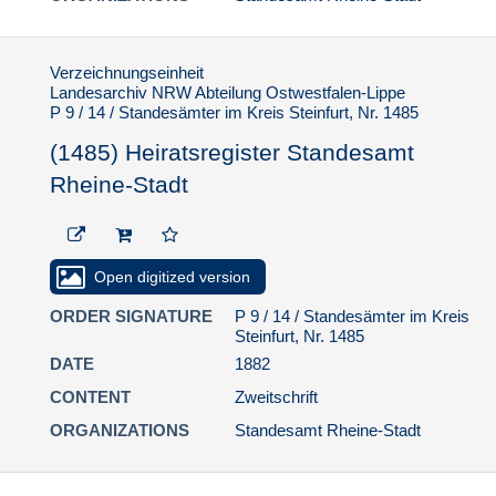
(1494) Heiratsregister
Standesamt Rheine-
Stadt
Verzeichnungseinheit
(1495) Heiratsregister
Landesarchiv NRW Abteilung Ostwestfalen-Lippe
Standesamt Rheine-
P 9 / 14 / Standesämter im Kreis Steinfurt, Nr. 1485
Stadt
(1485) Heiratsregister Standesamt
(1496) Heiratsregister
Standesamt Rheine-
Rheine-Stadt
Stadt
(1497) Heiratsregister
Standesamt Rheine-
Stadt
Open digitized version
(1498) Heiratsregister
ORDER SIGNATURE
P 9 / 14 / Standesämter im Kreis
Standesamt Rheine-
Steinfurt, Nr. 1485
Stadt
DATE
1882
(1499) Heiratsregister
CONTENT
Zweitschrift
Standesamt Rheine-
Stadt
ORGANIZATIONS
Standesamt Rheine-Stadt
(1500) Heiratsregister
Standesamt Rheine-