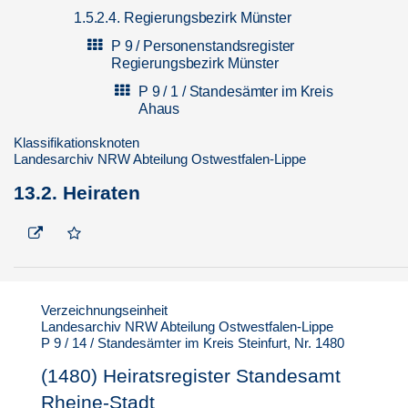
1.5.2.4. Regierungsbezirk Münster
P 9 / Personenstandsregister
Regierungsbezirk Münster
P 9 / 1 / Standesämter im Kreis
Ahaus
P 9 / 2 / Standesämter im Kreis
Klassifikationsknoten
Beckum
Landesarchiv NRW Abteilung Ostwestfalen-Lippe
P 9 / 3 / Standesamt Stadt Bocholt
13.2. Heiraten
P 9 / 4 / Standesämter im Kreis
Borken
P 9 / 5 / Standesämter in der Stadt
Bottrop
P 9 / 6 / Standesämter im Kreis
Verzeichnungseinheit
Coesfeld
Landesarchiv NRW Abteilung Ostwestfalen-Lippe
P 9 / 14 / Standesämter im Kreis Steinfurt, Nr. 1480
P 9 / 7 / Standesämter in der Stadt
Gelsenkirchen
(1480) Heiratsregister Standesamt
P 9 / 8 / Standesamt Stadt
Rheine-Stadt