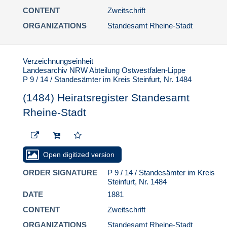
Stadt
CONTENT
Zweitschrift
(1488) Heiratsregister
ORGANIZATIONS
Standesamt Rheine-Stadt
Standesamt Rheine-
Stadt
(1489) Heiratsregister
Verzeichnungseinheit
Standesamt Rheine-
Landesarchiv NRW Abteilung Ostwestfalen-Lippe
Stadt
P 9 / 14 / Standesämter im Kreis Steinfurt, Nr. 1484
(1490) Heiratsregister
(1484) Heiratsregister Standesamt
Standesamt Rheine-
Stadt
Rheine-Stadt
(1491) Heiratsregister
Standesamt Rheine-
Stadt
Open digitized version
(1492) Heiratsregister
Standesamt Rheine-
ORDER SIGNATURE
P 9 / 14 / Standesämter im Kreis
Stadt
Steinfurt, Nr. 1484
(1493) Heiratsregister
DATE
1881
Standesamt Rheine-
CONTENT
Zweitschrift
Stadt
ORGANIZATIONS
Standesamt Rheine-Stadt