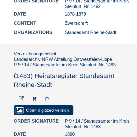
ORDER SIGNATURE
P 9 / 14 / Standesämter im Kreis
(1481) Heiratsregister
Steinfurt, Nr. 1482
Standesamt Rheine-
Stadt
DATE
1878-1879
(1482) Heiratsregister
CONTENT
Zweitschrift
Standesamt Rheine-
ORGANIZATIONS
Standesamt Rheine-Stadt
Stadt
(1483) Heiratsregister
Standesamt Rheine-
Verzeichnungseinheit
Stadt
Landesarchiv NRW Abteilung Ostwestfalen-Lippe
(1484) Heiratsregister
P 9 / 14 / Standesämter im Kreis Steinfurt, Nr. 1483
Standesamt Rheine-
(1483) Heiratsregister Standesamt
Stadt
Rheine-Stadt
(1485) Heiratsregister
Standesamt Rheine-
Stadt
(1486) Heiratsregister
Open digitized version
Standesamt Rheine-
Stadt
ORDER SIGNATURE
P 9 / 14 / Standesämter im Kreis
Steinfurt, Nr. 1483
(1487) Heiratsregister
Standesamt Rheine-
DATE
1880