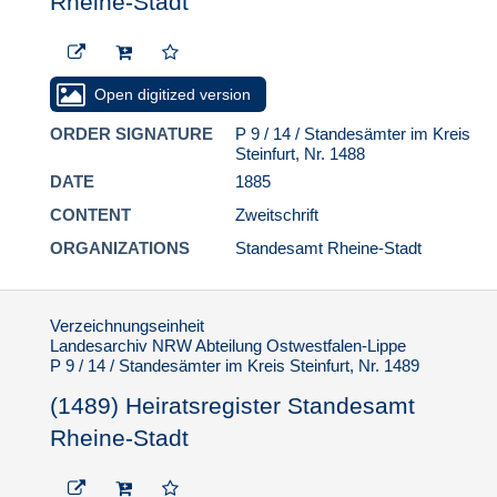
Rheine-Stadt
Stadt
(1514) Heiratsregister
Standesamt Rheine-
Stadt
Open digitized version
(1515) Heiratsregister
ORDER SIGNATURE
P 9 / 14 / Standesämter im Kreis
Standesamt Rheine-
Steinfurt, Nr. 1488
Stadt
DATE
1885
(1516) Heiratsregister
CONTENT
Zweitschrift
Standesamt Rheine-
Stadt
ORGANIZATIONS
Standesamt Rheine-Stadt
(1517) Heiratsregister
Standesamt Rheine-
Stadt
Verzeichnungseinheit
Landesarchiv NRW Abteilung Ostwestfalen-Lippe
(1518) Heiratsregister
P 9 / 14 / Standesämter im Kreis Steinfurt, Nr. 1489
Standesamt Rheine-
Stadt
(1489) Heiratsregister Standesamt
(1519) Heiratsregister
Rheine-Stadt
Standesamt Rheine-
Stadt