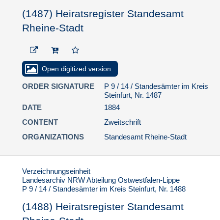
(1507) Heiratsregister
Standesamt Rheine-
(1487) Heiratsregister Standesamt
Stadt
Rheine-Stadt
(1508) Heiratsregister
Standesamt Rheine-
Stadt
Open digitized version
(1509) Heiratsregister
Standesamt Rheine-
ORDER SIGNATURE
P 9 / 14 / Standesämter im Kreis
Stadt
Steinfurt, Nr. 1487
(1510) Heiratsregister
DATE
1884
Standesamt Rheine-
CONTENT
Zweitschrift
Stadt
ORGANIZATIONS
Standesamt Rheine-Stadt
(1511) Heiratsregister
Standesamt Rheine-
Stadt
Verzeichnungseinheit
(1512) Heiratsregister
Landesarchiv NRW Abteilung Ostwestfalen-Lippe
Standesamt Rheine-
P 9 / 14 / Standesämter im Kreis Steinfurt, Nr. 1488
Stadt
(1488) Heiratsregister Standesamt
(1513) Heiratsregister
Standesamt Rheine-