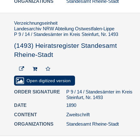
ORGANIZATIONS
Standesamt Rheine-Stadt
Stadt
(1540) Heiratsregister
Standesamt Rheine-
Verzeichnungseinheit
Stadt
Landesarchiv NRW Abteilung Ostwestfalen-Lippe
P 9 / 14 / Standesämter im Kreis Steinfurt, Nr. 1493
(1541) Heiratsregister
Standesamt Rheine-
(1493) Heiratsregister Standesamt
Stadt
Rheine-Stadt
(1542) Heiratsregister
Standesamt Rheine-
Stadt
(1543) Heiratsregister
Open digitized version
Standesamt Rheine-
Stadt
ORDER SIGNATURE
P 9 / 14 / Standesämter im Kreis
Steinfurt, Nr. 1493
(1544) Heiratsregister
DATE
1890
Standesamt Rheine-
Stadt
CONTENT
Zweitschrift
(1545) Heiratsregister
ORGANIZATIONS
Standesamt Rheine-Stadt
Standesamt Rheine-
Stadt