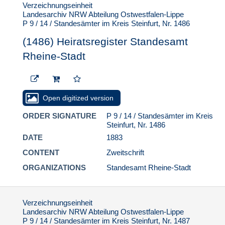
Stadt
Verzeichnungseinheit
Landesarchiv NRW Abteilung Ostwestfalen-Lippe
(1501) Heiratsregister
P 9 / 14 / Standesämter im Kreis Steinfurt, Nr. 1486
Standesamt Rheine-
Stadt
(1486) Heiratsregister Standesamt
(1502) Heiratsregister
Rheine-Stadt
Standesamt Rheine-
Stadt
(1503) Heiratsregister
Open digitized version
Standesamt Rheine-
Stadt
ORDER SIGNATURE
P 9 / 14 / Standesämter im Kreis
(1504) Heiratsregister
Steinfurt, Nr. 1486
Standesamt Rheine-
DATE
1883
Stadt
CONTENT
Zweitschrift
(1505) Heiratsregister
ORGANIZATIONS
Standesamt Rheine-Stadt
Standesamt Rheine-
Stadt
(1506) Heiratsregister
Standesamt Rheine-
Verzeichnungseinheit
Landesarchiv NRW Abteilung Ostwestfalen-Lippe
Stadt
P 9 / 14 / Standesämter im Kreis Steinfurt, Nr. 1487