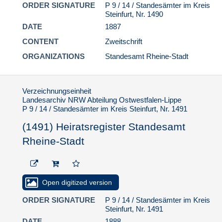
Stadt
ORDER SIGNATURE
P 9 / 14 / Standesämter im Kreis
Steinfurt, Nr. 1490
(1527) Heiratsregister
DATE
1887
Standesamt Rheine-
Stadt
CONTENT
Zweitschrift
(1528) Heiratsregister
ORGANIZATIONS
Standesamt Rheine-Stadt
Standesamt Rheine-
Stadt
(1529) Heiratsregister
Verzeichnungseinheit
Standesamt Rheine-
Landesarchiv NRW Abteilung Ostwestfalen-Lippe
Stadt
P 9 / 14 / Standesämter im Kreis Steinfurt, Nr. 1491
(1530) Heiratsregister
(1491) Heiratsregister Standesamt
Standesamt Rheine-
Rheine-Stadt
Stadt
(1531) Heiratsregister
Standesamt Rheine-
Stadt
Open digitized version
(1532) Heiratsregister
ORDER SIGNATURE
P 9 / 14 / Standesämter im Kreis
Standesamt Rheine-
Steinfurt, Nr. 1491
Stadt
DATE
1888