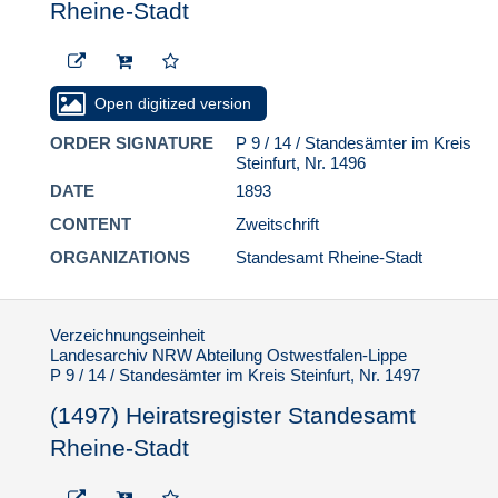
Rheine-Stadt
(1559) Heiratsregister
Standesamt Rheine-
Stadt
(1560) Heiratsregister
Open digitized version
Standesamt Rheine-
Stadt
ORDER SIGNATURE
P 9 / 14 / Standesämter im Kreis
Steinfurt, Nr. 1496
(1561) Heiratsregister
Standesamt Rheine-
DATE
1893
Stadt
CONTENT
Zweitschrift
(1562) Heiratsregister
ORGANIZATIONS
Standesamt Rheine-Stadt
Standesamt Rheine-
Stadt
(1563) Heiratsregister
Verzeichnungseinheit
Standesamt Rheine-
Landesarchiv NRW Abteilung Ostwestfalen-Lippe
Stadt
P 9 / 14 / Standesämter im Kreis Steinfurt, Nr. 1497
(1564) Heiratsregister
(1497) Heiratsregister Standesamt
Standesamt Rheine-
Stadt
Rheine-Stadt
(1565) Heiratsregister
Standesamt Rheine-