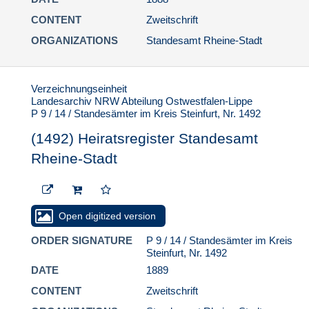
(1533) Heiratsregister
Standesamt Rheine-
CONTENT
Zweitschrift
Stadt
ORGANIZATIONS
Standesamt Rheine-Stadt
(1534) Heiratsregister
Standesamt Rheine-
Stadt
Verzeichnungseinheit
(1535) Heiratsregister
Landesarchiv NRW Abteilung Ostwestfalen-Lippe
Standesamt Rheine-
P 9 / 14 / Standesämter im Kreis Steinfurt, Nr. 1492
Stadt
(1492) Heiratsregister Standesamt
(1536) Heiratsregister
Rheine-Stadt
Standesamt Rheine-
Stadt
(1537) Heiratsregister
Standesamt Rheine-
Open digitized version
Stadt
ORDER SIGNATURE
P 9 / 14 / Standesämter im Kreis
(1538) Heiratsregister
Steinfurt, Nr. 1492
Standesamt Rheine-
Stadt
DATE
1889
(1539) Heiratsregister
CONTENT
Zweitschrift
Standesamt Rheine-