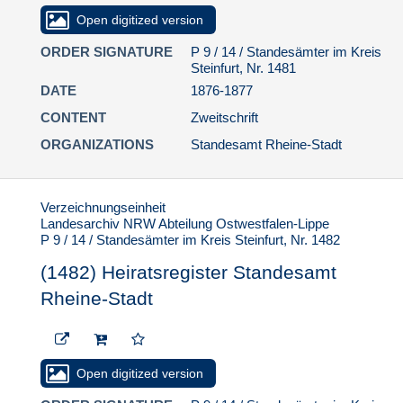
4. Standesamt Emsdetten
Open digitized version
5. Standesamt Horstmar
ORDER SIGNATURE
P 9 / 14 / Standesämter im Kreis
6. Standesamt Laer
Steinfurt, Nr. 1481
DATE
1876-1877
7. Standesamt Mesum
CONTENT
Zweitschrift
8. Standesamt Metelen
ORGANIZATIONS
Standesamt Rheine-Stadt
9. Standesamt Neuenkirchen
10. Standesamt Nordwalde
11. Standesamt Ochtrup
Verzeichnungseinheit
Landesarchiv NRW Abteilung Ostwestfalen-Lippe
12. Standesamt Rheine - Amt
P 9 / 14 / Standesämter im Kreis Steinfurt, Nr. 1482
13. Standesamt Rheine - Stadt
(1482) Heiratsregister Standesamt
13.1. Geburten
Rheine-Stadt
13.2. Heiraten
(1480) Heiratsregister
Standesamt Rheine-
Open digitized version
Stadt