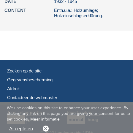
DATE
1932 - 1945
HAA Rh / Haus Rhade (v. Holtzbrinck),
CONTENT
Enth.u.a.: Holzumlage;
Kierspe
Holzeinschlagserklärung.
07.00.00 / Familien- und Hofesarchive
08.00.00 / Private Nachlässe und Sammlungen
09.00.00 / Sammlungen
AUS / AUSWERTUNGEN
Bibl / Bibliographien
Zoeken op de site
Gegevensbescherming
Afdruk
Contacteer de webmaster
We use cookies on this site to enhance your user experience. By
Toon Lettergrootte
Beeldcontrast
clicking any link on this page you are giving your consent for us to
set cookies.
Meer informatie
normal
groot
normal
hoog
Accepteren
© 2020 Landesarchiv NRW