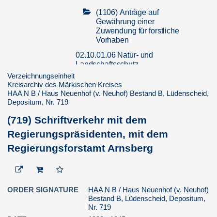
(1106) Anträge auf
Gewährung einer
Zuwendung für forstliche
Vorhaben
02.10.01.06 Natur- und
Landschaftsschutz
Verzeichnungseinheit
02.10.02.00 Jagd und Fischerei
Kreisarchiv des Märkischen Kreises
HAA N B / Haus Neuenhof (v. Neuhof) Bestand B, Lüdenscheid,
02.10.03.00 Land- und
Depositum, Nr. 719
Milchwirtschaft
(719) Schriftverkehr mit dem
02.10.04.00 Nebenbetriebe
Regierungspräsidenten, mit dem
02.12.00.00 Personalwesen
Regierungsforstamt Arnsberg
03.00.00.00 PROZESSE / GUTACHTEN
/ RECHTSBERATUNG
04.00.00.00 FOTOS
05.00.00.00 KARTEN UND PLÄNE
ORDER SIGNATURE
HAA N B / Haus Neuenhof (v. Neuhof)
Bestand B, Lüdenscheid, Depositum,
HAA O / Haus Oedenthal (v. Holtzbrinck),
Nr. 719
Lüdenscheid