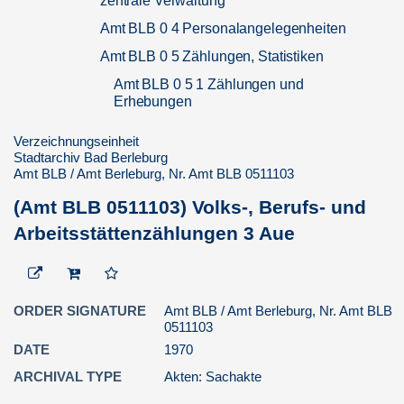
zentrale Verwaltung
Amt BLB 0 4 Personalangelegenheiten
Amt BLB 0 5 Zählungen, Statistiken
Amt BLB 0 5 1 Zählungen und
Erhebungen
(Amt BLB 05101) Bildung von
Verzeichnungseinheit
Zählbezirken, Bestellung von
Stadtarchiv Bad Berleburg
eherenamtlichen Zählern und
Amt BLB / Amt Berleburg, Nr. Amt BLB 0511103
deren Bezahl...
(Amt BLB 0511103) Volks-, Berufs- und
(Amt BLB 05110) Volks-, Berufs-
und Betriebszählungen
hier:
Arbeitsstättenzählungen
3 Aue
Volkszählun...
(Amt BLB 0511100B) Volks-,
Berufs- und
Arbeitsstättenzählungen
0
ORDER SIGNATURE
Amt BLB / Amt Berleburg, Nr. Amt BLB
Allgem...
0511103
DATE
1970
(Amt BLB 0511100A) Volks-,
Berufs- und
ARCHIVAL TYPE
Akten: Sachakte
Arbeitsstättenzählungen
0
Allgem...