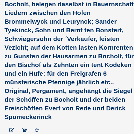
zu Wüllen vertauscht mit
Bocholt, belegen daselbst in Bauernschaft
Sweder von Barle mehrere
Liedern zwischen den Höfen
Eigenhörige, welc...
Brommelwyck und Leurynck; Sander
(5) Wolter von Baerle, des
Tyekinck, Sohn und Bernt ten Bonstert,
verstorbenen Hirik Sohn,
genehmigt,, dass sein Bruder
Schwiegersohn der ´Verkäufer, leisten
Arendt eine Gült...
Vezicht; auf dem Kotten lasten Kornrenten
(6) Bernt Crechtinde belegt
zu Gunsten der Hausarmen zu Bocholt, für
den Symon Kale mit dem
Zehnten in den Kirchspielen
den Bischof als Zehnten ein tent Kodeken
Dingden und Brünen...
und ein Hufe; für den Freigrafen 6
(7) Die Brüder Wolter und
münsterische Pfennige jährlich etc..
Arnd van Baerle verkaufen
Gorwyn van Lembette ihren
Original, Pergament, angehängt die Siegel
Hof Ther Pariche be...
der Schöffen zu Bocholt und der beiden
(8) Johann, des Otto
Freischöffen Evert von Rede und Derick
Bluemen Sohn, bekundet
schuldig zu sein, dem Ritter
Spomeckerinck
Otto van den Gruythuys u...
(9) Johann von Hagenbeke