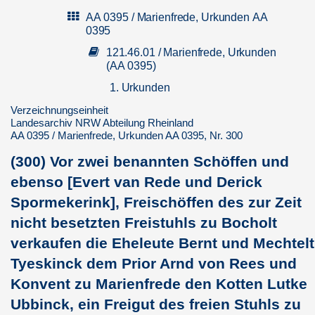
AA 0395 / Marienfrede, Urkunden AA
0395
121.46.01 / Marienfrede, Urkunden
(AA 0395)
1. Urkunden
(1) Walram, des
Verzeichnungseinheit
Landesarchiv NRW Abteilung Rheinland
verstorbenen Hermann
AA 0395 / Marienfrede, Urkunden AA 0395, Nr. 300
Preys Sohn, bekundet, dass
Petrisca, des Ludwig de
(300) Vor zwei benannten Schöffen und
Lancerade...
ebenso [Evert van Rede und Derick
(2) Graf Dietrich von Kleve
überlässt einer Gesellschaft
Spormekerink], Freischöffen des zur Zeit
namentlich genannter
nicht besetzten Freistuhls zu Bocholt
Holländer das Ringe...
verkaufen die Eheleute Bernt und Mechtelt
(3) Vor den Schöffen Wilhelm
Holeweyhe und Heinrich von
Tyeskinck dem Prior Arnd von Rees und
Langhenhoeve zu Bocholt
Konvent zu Marienfrede den Kotten Lutke
verkauft Wilhelm ...
Ubbinck, ein Freigut des freien Stuhls zu
(4) Robert van Burze, Pfarrer