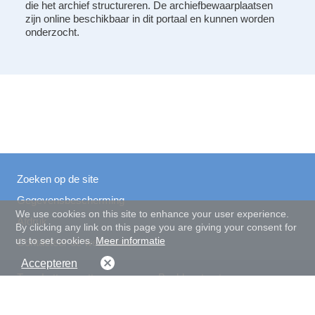
die het archief structureren. De archiefbewaarplaatsen
zijn online beschikbaar in dit portaal en kunnen worden
onderzocht.
Zoeken op de site
Gegevensbescherming
We use cookies on this site to enhance your user experience.
Afdruk
By clicking any link on this page you are giving your consent for
us to set cookies.
Meer informatie
Contacteer de webmaster
Accepteren
Toon Lettergrootte
Beeldcontrast
normal
groot
normal
hoog