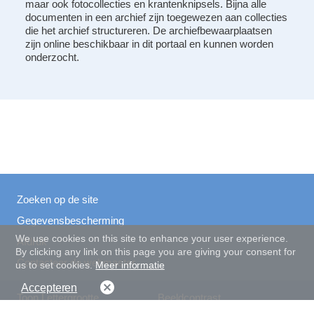
maar ook fotocollecties en krantenknipsels. Bijna alle
documenten in een archief zijn toegewezen aan collecties
die het archief structureren. De archiefbewaarplaatsen
zijn online beschikbaar in dit portaal en kunnen worden
onderzocht.
Zoeken op de site
Gegevensbescherming
We use cookies on this site to enhance your user experience.
Afdruk
By clicking any link on this page you are giving your consent for
Contacteer de webmaster
us to set cookies.
Meer informatie
Accepteren
Toon Lettergrootte
Beeldcontrast