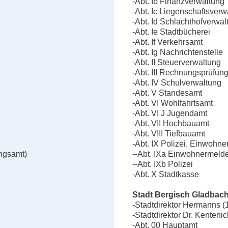
-Abt. Ib Finanzverwaltung
-Abt. Ic Liegenschaftsverw
-Abt. Id Schlachthofverwal
-Abt. Ie Stadtbücherei
-Abt. If Verkehrsamt
-Abt. Ig Nachrichtenstelle
-Abt. II Steuerverwaltung
-Abt. III Rechnungsprüfun
-Abt. IV Schulverwaltung
-Abt. V Standesamt
-Abt. VI Wohlfahrtsamt
-Abt. VI J Jugendamt
-Abt. VII Hochbauamt
-Abt. VIII Tiefbauamt
-Abt. IX Polizei, Einwohn
ngsamt)
--Abt. IXa Einwohnermeld
--Abt. IXb Polizei
-Abt. X Stadtkasse
Stadt Bergisch Gladbach
-Stadtdirektor Hermanns 
-Stadtdirektor Dr. Kenteni
-Abt. 00 Hauptamt