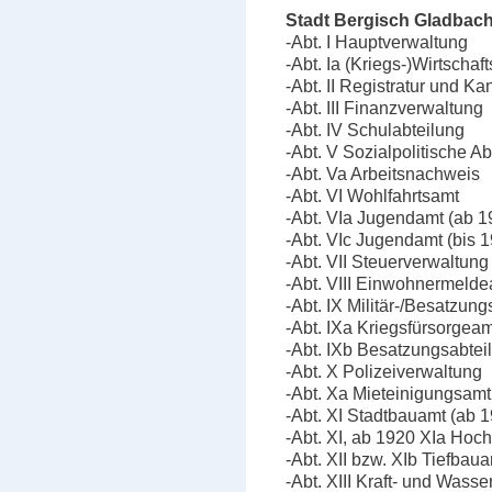
Stadt Bergisch Gladbach
-Abt. I Hauptverwaltung
-Abt. Ia (Kriegs-)Wirtschaf
-Abt. II Registratur und Ka
-Abt. III Finanzverwaltung
-Abt. IV Schulabteilung
-Abt. V Sozialpolitische Ab
-Abt. Va Arbeitsnachweis
-Abt. VI Wohlfahrtsamt
-Abt. VIa Jugendamt (ab 1
-Abt. VIc Jugendamt (bis 
-Abt. VII Steuerverwaltung
-Abt. VIII Einwohnermeld
-Abt. IX Militär-/Besatzun
-Abt. IXa Kriegsfürsorgeam
-Abt. IXb Besatzungsabtei
-Abt. X Polizeiverwaltung
-Abt. Xa Mieteinigungsamt
-Abt. XI Stadtbauamt (ab 
-Abt. XI, ab 1920 XIa Ho
-Abt. XII bzw. XIb Tiefbau
-Abt. XIII Kraft- und Wass