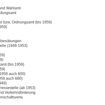
 und Wahlamt
¼fungsamt
zei bzw. Ordnungsamt (bis 1959)
959)
Leibesübungen
telle (1948-1953)
959)
9)
damt (bis 1959)
59)
 1958 auch 600)
1958 auch 660)
949)
ressestelle (ab 1953)
 und Verkehrsförderung
enschaftsverw.