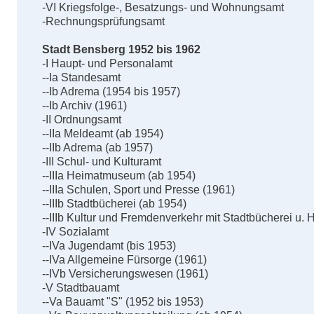
-VI Kriegsfolge-, Besatzungs- und Wohnungsamt
-Rechnungsprüfungsamt
Stadt Bensberg 1952 bis 1962
-I Haupt- und Personalamt
--Ia Standesamt
--Ib Adrema (1954 bis 1957)
--Ib Archiv (1961)
-II Ordnungsamt
--IIa Meldeamt (ab 1954)
--IIb Adrema (ab 1957)
-III Schul- und Kulturamt
--IIIa Heimatmuseum (ab 1954)
--IIIa Schulen, Sport und Presse (1961)
--IIIb Stadtbücherei (ab 1954)
--IIIb Kultur und Fremdenverkehr mit Stadtbücherei u
-IV Sozialamt
--IVa Jugendamt (bis 1953)
--IVa Allgemeine Fürsorge (1961)
--IVb Versicherungswesen (1961)
-V Stadtbauamt
--Va Bauamt "S" (1952 bis 1953)