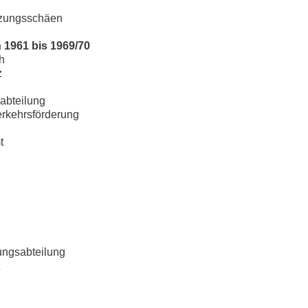
atzungsschäen
 1961 bis 1969/70
ch
z
abteilung
erkehrsförderung
t
nungsabteilung