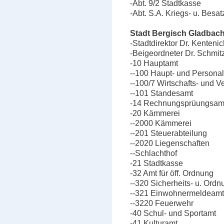
-Abt. 9/2 Stadtkasse
-Abt. S.A. Kriegs- u. Bes
Stadt Bergisch Gladbach
-Stadtdirektor Dr. Kenteni
-Beigeordneter Dr. Schmit
-10 Hauptamt
--100 Haupt- und Personal
--100/7 Wirtschafts- und V
--101 Standesamt
-14 Rechnungsprüungsam
-20 Kämmerei
--2000 Kämmerei
--201 Steuerabteilung
--2020 Liegenschaften
--Schlachthof
-21 Stadtkasse
-32 Amt für öff. Ordnung
--320 Sicherheits- u. Ord
--321 Einwohnermeldeamt
--3220 Feuerwehr
-40 Schul- und Sportamt
-41 Kulturamt