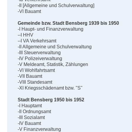
-II [Allgemeine und Schulverwaltung]
-VI Bauamt
Gemeinde bzw. Stadt Bensberg 1939 bis 1950
-I Haupt- und Finanzverwaltung
--I HHV
--I VA Verkehrsamt
-II Allgemeine und Schulverwaltung
-III Steuerverwaltung
-IV Polizeiverwaltung
-V Meldeamt, Statistik, Zählungen
-VI Wohlfahrtsamt
-VII Bauamt
-VIII Standesamt
-XI Kriegsschädenamt bzw. "S"
Stadt Bensberg 1950 bis 1952
-I Hauptamt
-II Ordnungsamt
-III Sozialamt
-IV Bauamt
-V Finanzverwaltung