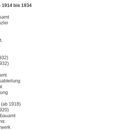
 1914 bis 1934
tsamt
nzlei
t.
932)
1932)
eamt
gsabteilung
t
lung
 (ab 1918)
1920)
chbauamt
amt
erwerk