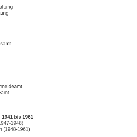
altung
tung
gsamt
ermeldeamt
eamt
 1941 bis 1961
(1947-1948)
ch (1948-1961)