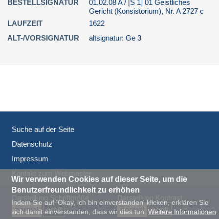
BESTELLSIGNATUR
01.02.08 A / [S 1] 01 Geistliches
(A 2730 b) Stertfedder, Joh.
Gericht (Konsistorium), Nr. A 2727 c
gegen Selhorst gen. Budde,
LAUFZEIT
1622
Ilsabein, seine Ehefrau 1637
ALT-/VORSIGNATUR
altsignatur: Ge 3
(A 2731 a) Möller, Bernd gegen
Olieschleger, Margarete betr.
Eheversprechen (M 14) 1648
(A 2731 b) Henrich Winter,
Schreiben einer verlassenen
Braut 1650
(A 2731 c) Grote, Franz gegen
Culemann, Marie betr. Verlöbnis
Suche auf der Seite
(G 22) 1650
Datenschutz
(A 2731 d) Bleckmann, Caspar,
Rittmeister gegen Lahr, Agnete
Impressum
Marg., Magisters Tochter zu
Kontakt zum Webmaster
Herford ...
Wir verwenden Cookies auf dieser Seite, um die
(A 2731 e) Hildebrandt, Witwe
Benutzerfreundlichkeit zu erhöhen
Darstellung Schriftgröße
Darstellung Kontrast
geb. Kortemeyer gegen Wessel,
Indem Sie auf 'Okay, ich bin einverstanden' klicken, erklären Sie
Bernd, Mühlenknecht betr.
normal
groß
normal
hoch
sich damit einverstanden, dass wir dies tun.
Weitere Informationen
Eheversprec...