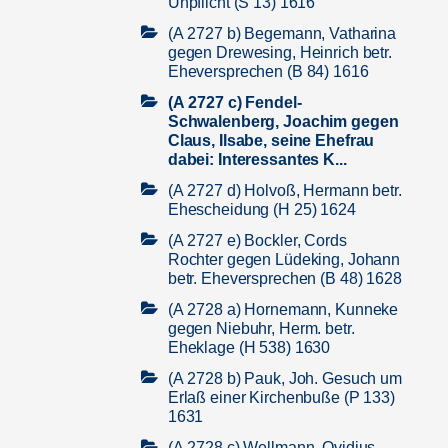
Unpflicht (S 13) 1616
(A 2727 b) Begemann, Vatharina
gegen Drewesing, Heinrich betr.
Eheversprechen (B 84) 1616
(A 2727 c) Fendel-
Schwalenberg, Joachim gegen
Claus, Ilsabe, seine Ehefrau
dabei: Interessantes K...
(A 2727 d) Holvoß, Hermann betr.
Ehescheidung (H 25) 1624
(A 2727 e) Bockler, Cords
Rochter gegen Lüdeking, Johann
betr. Eheversprechen (B 48) 1628
(A 2728 a) Hornemann, Kunneke
gegen Niebuhr, Herm. betr.
Eheklage (H 538) 1630
(A 2728 b) Pauk, Joh. Gesuch um
Erlaß einer Kirchenbuße (P 133)
1631
(A 2728 c) Wellmann, Ovidius