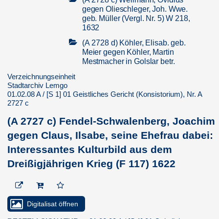
gegen Olieschleger, Joh. Wwe.
geb. Müller (Vergl. Nr. 5) W 218,
1632
(A 2728 d) Köhler, Elisab. geb.
Meier gegen Köhler, Martin
Mestmacher in Golslar betr.
Desertion ...
Verzeichnungseinheit
Stadtarchiv Lemgo
(A 2728 e) Schwacke, Bernd
01.02.08 A / [S 1] 01 Geistliches Gericht (Konsistorium), Nr. A
gegen Grabbe, Hans sel. Tochter
2727 c
in Hildesheim (Sch 43) 1635
(A 2727 c) Fendel-Schwalenberg, Joachim
(A 2728 f) Schildt, Richardt
gegen Gehle, Cath. betr.
gegen Claus, Ilsabe, seine Ehefrau dabei:
Eheversprechen (Sch 44) 1639
Interessantes Kulturbild aus dem
(A 2729) Wellmann, Ovidius (des
Dreißigjährigen Krieg (F 117) 1622
Glasers Jürgen Sohn)
Olischleger, Wwe. betr.
Verleumdung (Vergl. ...
(A 2730 a) Weege, Dietrich
Digitalisat öffnen
gegen Ruschenbusch, Ilsabein,
Eggerts Tochter (W 17) 1635;