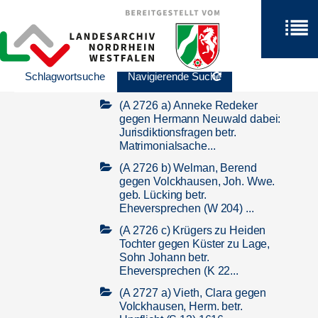
Agnes Wigmann (Wichmann)
[aus Lemgo] auf Erfüllung des
Eheversprechens ...
(A 2725 b) Saak-Huxoll, Maria
gegen Tripmacher betr.
Schlagwortsuche
Navigierende Suche
Eheversprechen (S 12) 1595
(A 2726 a) Anneke Redeker
gegen Hermann Neuwald dabei:
Jurisdiktionsfragen betr.
Matrimonialsache...
(A 2726 b) Welman, Berend
gegen Volckhausen, Joh. Wwe.
geb. Lücking betr.
Eheversprechen (W 204) ...
(A 2726 c) Krügers zu Heiden
Tochter gegen Küster zu Lage,
Sohn Johann betr.
Eheversprechen (K 22...
(A 2727 a) Vieth, Clara gegen
Volckhausen, Herm. betr.