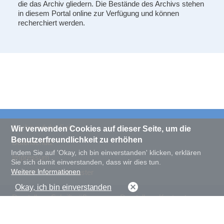
die das Archiv gliedern. Die Bestände des Archivs stehen
in diesem Portal online zur Verfügung und können
recherchiert werden.
Suche auf der Seite
Wir verwenden Cookies auf dieser Seite, um die
Benutzerfreundlichkeit zu erhöhen
Datenschutz
Indem Sie auf 'Okay, ich bin einverstanden' klicken, erklären
Impressum
Sie sich damit einverstanden, dass wir dies tun.
Weitere Informationen
Kontakt zum Webmaster
Okay, ich bin einverstanden
Darstellung Schriftgröße
Darstellung Kontrast
normal
groß
normal
hoch