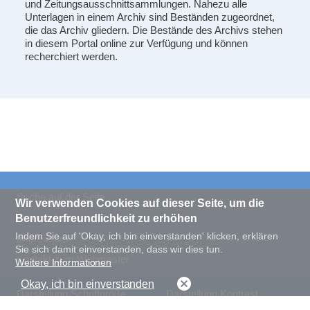
und Zeitungsausschnittsammlungen. Nahezu alle
Unterlagen in einem Archiv sind Beständen zugeordnet,
die das Archiv gliedern. Die Bestände des Archivs stehen
in diesem Portal online zur Verfügung und können
recherchiert werden.
Suche auf der Seite
Wir verwenden Cookies auf dieser Seite, um die
Datenschutz
Benutzerfreundlichkeit zu erhöhen
Indem Sie auf 'Okay, ich bin einverstanden' klicken, erklären
Impressum
Sie sich damit einverstanden, dass wir dies tun.
Kontakt zum Webmaster
Weitere Informationen
Okay, ich bin einverstanden
Darstellung Schriftgröße
Darstellung Kontrast