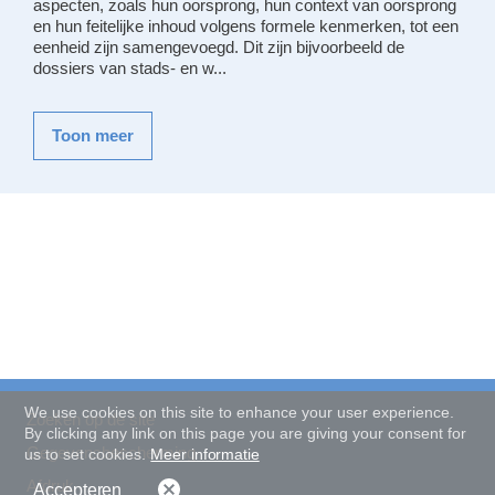
aspecten, zoals hun oorsprong, hun context van oorsprong
en hun feitelijke inhoud volgens formele kenmerken, tot een
eenheid zijn samengevoegd. Dit zijn bijvoorbeeld de
dossiers van stads- en w...
Toon meer
We use cookies on this site to enhance your user experience.
Zoeken op de site
By clicking any link on this page you are giving your consent for
Gegevensbescherming
us to set cookies.
Meer informatie
Afdruk
Accepteren