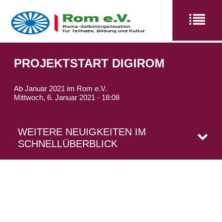
PROJEKTSTART DIGIROM
Ab Januar 2021 im Rom e.V.
Mittwoch, 6. Januar 2021 - 18:08
WEITERE NEUIGKEITEN IM
SCHNELLÜBERBLICK
Rom e.V. - Archiv und Dokumentationszentrum
Rom e.V. - Archiv und Dokumentationszentrum
Rom e.V. - Archiv und Dokumentationszentrum
Pressemitteilung: Geschichte gerettet:
Wir sind zurück!
08.04.2021 - 18:30 Uhr Online-Lesung!
Fotografien vor Archiv-Notfall geschützt
Kathrina Graf-Janoska liest aus KriegsROMAn