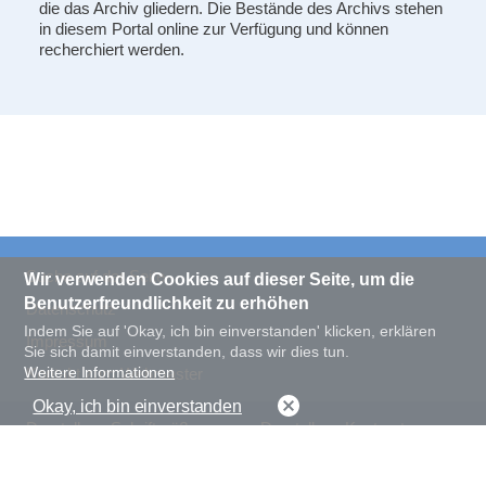
die das Archiv gliedern. Die Bestände des Archivs stehen
in diesem Portal online zur Verfügung und können
recherchiert werden.
Suche auf der Seite
Wir verwenden Cookies auf dieser Seite, um die
Benutzerfreundlichkeit zu erhöhen
Datenschutz
Indem Sie auf 'Okay, ich bin einverstanden' klicken, erklären
Impressum
Sie sich damit einverstanden, dass wir dies tun.
Weitere Informationen
Kontakt zum Webmaster
Okay, ich bin einverstanden
Darstellung Schriftgröße
Darstellung Kontrast
normal
groß
normal
hoch