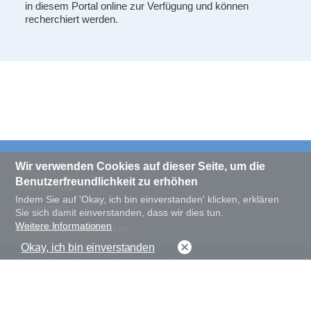
in diesem Portal online zur Verfügung und können
recherchiert werden.
Suche auf der Seite
Wir verwenden Cookies auf dieser Seite, um die
Benutzerfreundlichkeit zu erhöhen
Datenschutz
Indem Sie auf 'Okay, ich bin einverstanden' klicken, erklären
Impressum
Sie sich damit einverstanden, dass wir dies tun.
Weitere Informationen
Kontakt zum Webmaster
Okay, ich bin einverstanden
Darstellung Schriftgröße
Darstellung Kontrast
normal
groß
normal
hoch