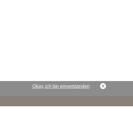
Okay, ich bin einverstanden
Suche auf der Seite
Kontakt zum Webmaster
Datenschutz
Impressum