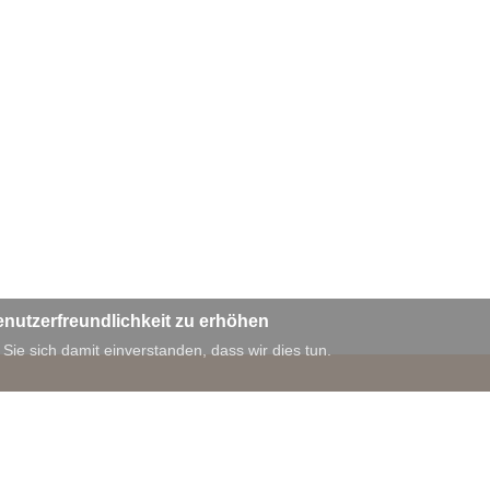
enutzerfreundlichkeit zu erhöhen
 Sie sich damit einverstanden, dass wir dies tun.
Darstellung Schriftgröße
Darstellung Kontrast