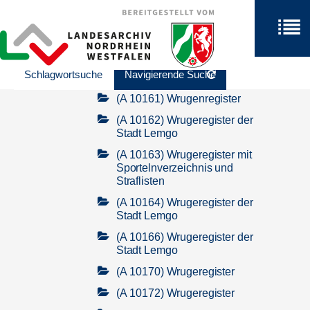
Magistratsgericht
Akten
Protokolle
Schlagwortsuche
Navigierende Suche
(A 10160) Brüchtenregister
(A 10161) Wrugenregister
(A 10162) Wrugeregister der
Stadt Lemgo
(A 10163) Wrugeregister mit
Sportelnverzeichnis und
Straflisten
(A 10164) Wrugeregister der
Stadt Lemgo
(A 10166) Wrugeregister der
Stadt Lemgo
(A 10170) Wrugeregister
(A 10172) Wrugeregister