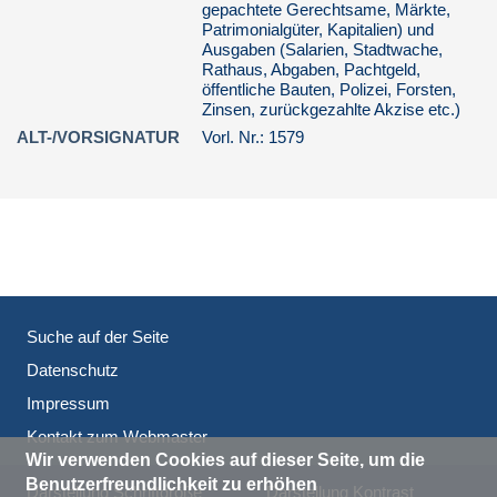
gepachtete Gerechtsame, Märkte,
Anno 1625 bis auff den 31.
Patrimonialgüter, Kapitalien) und
decembris 1626 i...
Ausgaben (Salarien, Stadtwache,
(A 86) Spezialeinnahme-
Rathaus, Abgaben, Pachtgeld,
und Ausgaberechung der
öffentliche Bauten, Polizei, Forsten,
Deputierten vom 1.9.1625
Zinsen, zurückgezahlte Akzise etc.)
bis 31.12. 1626
ALT-/VORSIGNATUR
Vorl. Nr.: 1579
(A 87) Diarium
(Tageseinnahmen und
Tagesausgaben) der
Kämmerei
(A 88) Einnahmb undt
Außgab der Rechnungh uber
die dero Stadtt Lembgow
angeordneten accisen, vorf...
Suche auf der Seite
(A 89) Einnahmb uund
Datenschutz
Ausgab Rechnungh Uber die
dero Stadt Lemgow
Impressum
angeordneter accisen
Kontakt zum Webmaster
verfallen u...
Wir verwenden Cookies auf dieser Seite, um die
(A 451) Diarium zur
Benutzerfreundlichkeit zu erhöhen
Darstellung Schriftgröße
Darstellung Kontrast