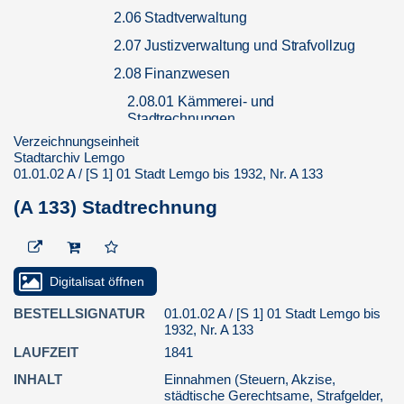
2.06 Stadtverwaltung
2.07 Justizverwaltung und Strafvollzug
2.08 Finanzwesen
2.08.01 Kämmerei- und
Stadtrechnungen
Verzeichnungseinheit
2.08.01.01 Rechnungsbücher
Stadtarchiv Lemgo
01.01.02 A / [S 1] 01 Stadt Lemgo bis 1932, Nr. A 133
(A 3) Deputierte, Einnahmen
und Ausgaben
(A 133) Stadtrechnung
(A 83) Deputation
Rechnungh aller Einnamb,
Ausgabh und Restanten vom
8. Augusti 1624 biß dem 1
Digitalisat öffnen
Se...
BESTELLSIGNATUR
01.01.02 A / [S 1] 01 Stadt Lemgo bis
(A 84) Spezialeinnahme -
1932, Nr. A 133
und Ausgaberechnung der
Deputierten
LAUFZEIT
1841
(A 85 II) Speciall Einnahmbß
INHALT
Einnahmen (Steuern, Akzise,
städtische Gerechtsame, Strafgelder,
Rechnung vom 1. Septemb.