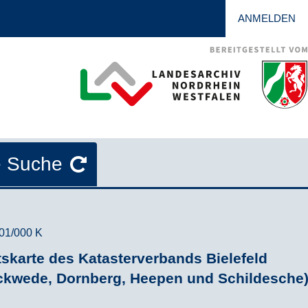
ANMELDEN
e Suche
001/000 K
tskarte des Katasterverbands Bielefeld
ackwede, Dornberg, Heepen und Schildesche