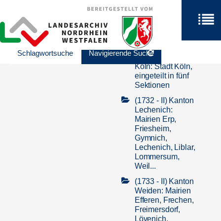
Kerpen: Mairien
Blatzheim, Buir,
Heppendorf,
Kerpen, Sindorf,
Türnich
Schlagwortsuche
Navigierende Suche
(1727) Kanton
Köln: Stadt Köln,
eingeteilt in fünf
Sektionen
(1732 - II) Kanton
Lechenich:
Mairien Erp,
Friesheim,
Gymnich,
Lechenich, Liblar,
Lommersum,
Weil...
(1733 - II) Kanton
Weiden: Mairien
Efferen, Frechen,
Freimersdorf,
Lövenich,