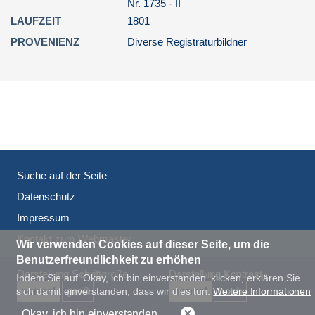
Nr. 1735 - II
Gemeindegütern, Verwaltung
LAUFZEIT
1801
von Gemeindebesitz und -
einkünften...
PROVENIENZ
Diverse Registraturbildner
4.1.7. Öffentliche Wohltätigkeit
4.1.8. Indirekte Abgaben
4.1.9. Maße und Gewichte
4.1.10. Gemeindebauten
4.1.11. Kommunalpolizei
4.1.12. Medizinalpolizei
Suche auf der Seite
4.1.13. Veterinärpolizei
Datenschutz
4.2. Zweites Büro: Kommunales
Impressum
Rechnungswesen
Kontakt zum Webmaster
Wir verwenden Cookies auf dieser Seite, um die
4.3. Drittes Büro: Kommunales
Benutzerfreundlichkeit zu erhöhen
Schuldenwesen
Darstellung Schriftgröße
Darstellung Kontrast
Indem Sie auf 'Okay, ich bin einverstanden' klicken, erklären Sie
5. Dritte Division: Militärverwaltung;
normal
groß
normal
hoch
sich damit einverstanden, dass wir dies tun.
Weitere Informationen
Verwaltung von öffentlichen
Arbeiten, Landwirtschaft, Handel
Okay, ich bin einverstanden