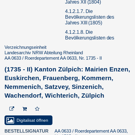
Jahres XII (1804)
4.1.2.1.7. Die
Bevölkerungslisten des
Jahres XIII (1805)
4.1.2.1.8. Die
Bevölkerungslisten des
Jahres 1806
Verzeichnungseinheit
Landesarchiv NRW Abteilung Rheinland
4.1.2.1.9. Die
AA 0633 / Roerdepartement AA 0633, Nr. 1735 - II
Bevölkerungslisten des
Jahres 1812
(1735 - II) Kanton Zülpich: Mairien Enzen,
4.1.2.2. Zivilstand und
Euskirchen, Frauenberg, Kommern,
Bevölkerungsbewegung
Nemmenich, Satzvey, Sinzenich,
4.1.3. Juden
Wachendorf, Wichterich, Zülpich
4.1.4. Kirchenverwaltung,
Kirchenbau
4.1.5. Personal der
Kirchenverwaltung
Digitalisat öffnen
4.1.6. Verkauf und
BESTELLSIGNATUR
AA 0633 / Roerdepartement AA 0633,
Verpachtung von