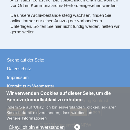
vor Ort im Kommunalarchiv Herford eingesehen werden.
Da unsere Archivbestände stetig wachsen, finden Sie
online immer nur einen Auszug der vorhandenen
Unterlagen. Sollten Sie hier nicht fündig werden, helfen wir
gerne weiter.
Suche auf der Seite
Datenschutz
Impressum
Kontakt zum Webmaster
Wir verwenden Cookies auf dieser Seite, um die
Benutzerfreundlichkeit zu erhöhen
Darstellung Schriftgröße
Darstellung Kontrast
Indem Sie auf 'Okay, ich bin einverstanden' klicken, erklären
normal
groß
normal
hoch
Sie sich damit einverstanden, dass wir dies tun.
Weitere Informationen
© 2020 Landesarchiv NRW
Okay, ich bin einverstanden