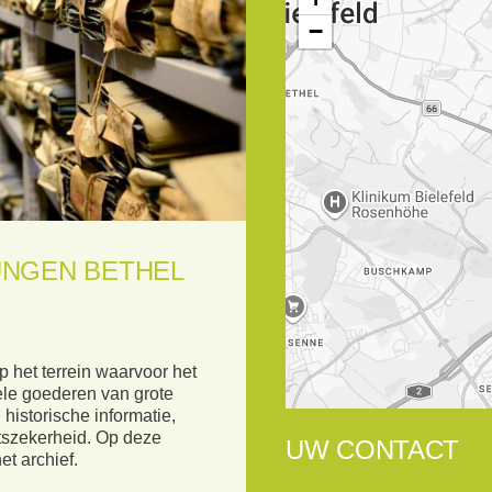
−
UNGEN BETHEL
p het terrein waarvoor het
rele goederen van grote
istorische informatie,
htszekerheid. Op deze
UW CONTACT
et archief.