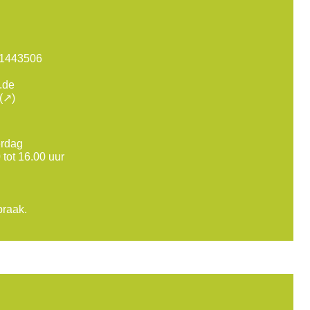
-1443506
.de
erdag
 tot 16.00 uur
praak.