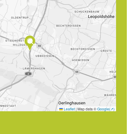
Leaflet
|
Map data ©
Google