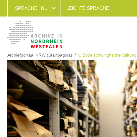
SPRACHE:
NL
LEICHTE SPRACHE
Archiefportaal NRW (Startpagina)
v. Bodelschwinghsche Stiftung