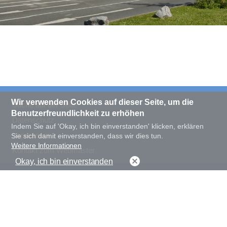
Wir verwenden Cookies auf dieser Seite, um die
Suche auf der Seite
Benutzerfreundlichkeit zu erhöhen
Datenschutz
Indem Sie auf 'Okay, ich bin einverstanden' klicken, erklären
Impressum
Sie sich damit einverstanden, dass wir dies tun.
Weitere Informationen
Kontakt zum Webmaster
Okay, ich bin einverstanden
Darstellung Schriftgröße
Darstellung Kontrast
normal
groß
normal
hoch
© 2020 Landesarchiv NRW