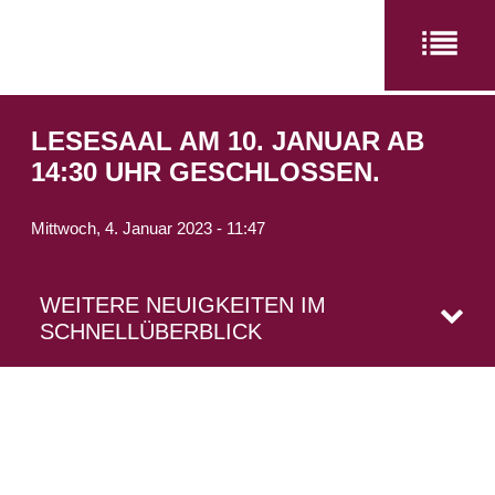
LESESAAL AM 10. JANUAR AB
14:30 UHR GESCHLOSSEN.
Mittwoch, 4. Januar 2023 - 11:47
WEITERE NEUIGKEITEN IM
SCHNELLÜBERBLICK
Vereinigte Westfälische Adelsarchive
Vereinigte Westfälische Adelsarchive
Vereinigte Westfälische Adelsarchive
Vereinigte Westfälische Adelsarchive
Lesesaal am 20.02.2023 geschlossen.
Lesesaal am 25. Januar 2023 geschlossen.
LESESAAL AM 16. DEZEMBER ERST AB
Lesesaal am 16. August geschlossen
13:00 UHR GEÖFFNET.