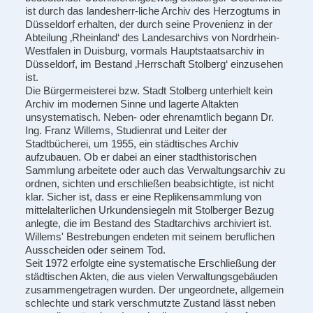
ist durch das landesherr-liche Archiv des Herzogtums in
Düsseldorf erhalten, der durch seine Provenienz in der
Abteilung ‚Rheinland‘ des Landesarchivs von Nordrhein-
Westfalen in Duisburg, vormals Hauptstaatsarchiv in
Düsseldorf, im Bestand ‚Herrschaft Stolberg‘ einzusehen
ist.
Die Bürgermeisterei bzw. Stadt Stolberg unterhielt kein
Archiv im modernen Sinne und lagerte Altakten
unsystematisch. Neben- oder ehrenamtlich begann Dr.
Ing. Franz Willems, Studienrat und Leiter der
Stadtbücherei, um 1955, ein städtisches Archiv
aufzubauen. Ob er dabei an einer stadthistorischen
Sammlung arbeitete oder auch das Verwaltungsarchiv zu
ordnen, sichten und erschließen beabsichtigte, ist nicht
klar. Sicher ist, dass er eine Replikensammlung von
mittelalterlichen Urkundensiegeln mit Stolberger Bezug
anlegte, die im Bestand des Stadtarchivs archiviert ist.
Willems' Bestrebungen endeten mit seinem beruflichen
Ausscheiden oder seinem Tod.
Seit 1972 erfolgte eine systematische Erschließung der
städtischen Akten, die aus vielen Verwaltungsgebäuden
zusammengetragen wurden. Der ungeordnete, allgemein
schlechte und stark verschmutzte Zustand lässt neben